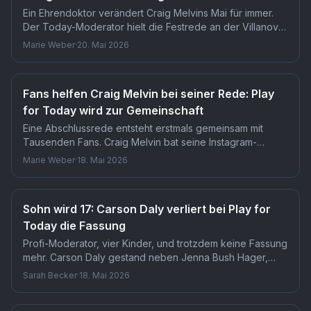
Ein Ehrendoktor verändert Craig Melvins Mai für immer.
Der Today-Moderator hielt die Festrede an der Villanova
University und erhielt den Titel eines Ehrendoktors in
Marie Weber
·
20. Mai 2026
Humaner Literatur. Für Zuschauer bedeutet das: Melvin
kehrt gestärkt ins Studio zurück.
Fans helfen Craig Melvin bei seiner Rede: Play
for Today wird zur Gemeinschaft
Eine Abschlussrede entsteht erstmals gemeinsam mit
Tausenden Fans. Craig Melvin bat seine Instagram-
Follower um Ratschläge für seine Rede am 19. Mai 2026
Marie Weber
·
18. Mai 2026
an der Villanova University. Gleichzeitig erhält der Today-
Moderator dort einen Ehrendoktor der
Humanwissenschaften.
Sohn wird 17: Carson Daly verliert bei Play for
Today die Fassung
Profi-Moderator, vier Kinder, und trotzdem keine Fassung
mehr. Carson Daly gestand neben Jenna Bush Hager,
dass der nahende Auszug seines ältesten Sohnes ihn
Sarah Becker
·
18. Mai 2026
emotional überrollt. Wer ihn als coolen TV-Veteran kennt,
sah an diesem Montag eine ganz andere Seite.