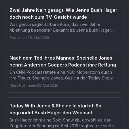
feste Moderatorenstelle.
Zwei Jahre Nein gesagt: Wie Jenna Bush Hager
doch noch zum TV-Gesicht wurde
Was genau sagte Barbara Bush, das zwei Jahre
Ablehnung beendete? Bekannt ist: Jenna Bush Hager
arbeitete als Lehrerin, liebte ihren Beruf und verweigerte
Redaktion
·
26. Mai 2026
NBC Today konsequent jeden Gesprächstermin. Was ihre
Großmutter in diesem einen Sommer sagte, bleibt das
eigentliche Herzstück dieser Karrieregeschichte.
Nach dem Tod ihres Mannes: Sheinelle Jones
nennt Anderson Coopers Podcast ihre Rettung
Ein CNN-Podcast rettete eine NBC-Moderatorin durch
ihre Trauer. Sheinelle Jones, Gesicht der Today-Show,
nennt Anderson Coopers 'All There Is' ihren persönlichen
Clara Hoffmann
·
26. Mai 2026
Anker nach dem Tod ihres Mannes. Dass sie
ausgerechnet im Podcast eines Konkurrenz-Senders ihre
Geschichte teilt, macht diesen Auftritt besonders
Today With Jenna & Sheinelle startet: So
bemerkenswert.
begründet Bush Hager den Wechsel
Bush Hager lehnt eine Solo-Show ab, obwohl sie das
Zugpferd der Sendung ist. Seit 2019 trägt sie die vierte