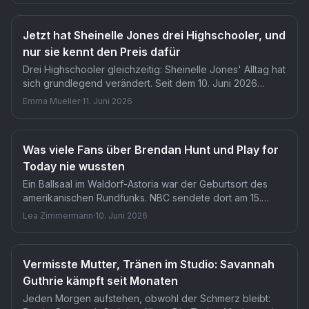
Nancy Guthrie dort gefunden wird, entscheidet sich in
den nächsten Stunden.
Jetzt hat Sheinelle Jones drei Highschooler, und
nur sie kennt den Preis dafür
Drei Highschooler gleichzeitig: Sheinelle Jones' Alltag hat
sich grundlegend verändert. Seit dem 10. Juni 2026
besuchen alle drei Kinder, Kayin und die Zwillinge Clara
Emma Mueller
·
11. Juni 2026
und Uche, die Highschool. Was das bedeutet, spürte
Jones erstmals bei Claras Abschlussrede, als kein Auge
trocken blieb.
Was viele Fans über Brendan Hunt und Play for
Today nie wussten
Ein Ballsaal im Waldorf-Astoria war der Geburtsort des
amerikanischen Rundfunks. NBC sendete dort am 15.
November 1926 sein erstes nationales Programm, vier
Lea Zimmermann
·
10. Juni 2026
Stunden live. Dass ausgerechnet dieser Ursprung mit Play
for Today und Brendan Hunt zusammenhängt, wissen die
wenigsten Fans.
Vermisste Mutter, Tränen im Studio: Savannah
Guthrie kämpft seit Monaten
Jeden Morgen aufstehen, obwohl der Schmerz bleibt: