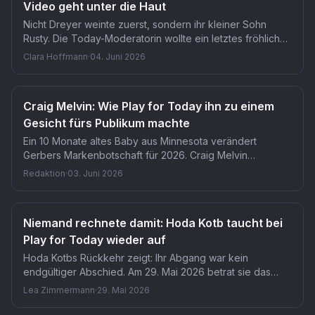
Video geht unter die Haut
Nicht Dreyer weinte zuerst, sondern ihr kleiner Sohn
Rusty. Die Today-Moderatorin wollte ein letztes fröhliches
Video aus der New Yorker Wohnung drehen, doch Rusty
Clara Hoffmann
·
04. Juni 2026
schluchzte auf 'Bye, house!' nur noch lauter. Dass
ausgerechnet dieses ungeplante Bild viral geht, hätte sie
selbst nicht erwartet.
Craig Melvin: Wie Play for Today ihn zu einem
Gesicht fürs Publikum machte
Ein 10 Monate altes Baby aus Minnesota verändert
Gerbers Markenbotschaft für 2026. Craig Melvin
präsentierte Cameron Chung gemeinsam mit Dylan
Redaktion
·
03. Juni 2026
Dreyer und Kaylee Hartung live in der Today-Sendung.
Für Play for Today bedeutet das: Melvin ist längst mehr
als Moderator, er ist das Gesicht solcher
Niemand rechnete damit: Hoda Kotb taucht bei
Enthüllungsmomente.
Play for Today wieder auf
Hoda Kotbs Rückkehr zeigt: Ihr Abgang war kein
endgültiger Abschied. Am 29. Mai 2026 betrat sie das
Studio 1A der Today-Show und präsentierte eine
Lea Zimmermann
·
29. Mai 2026
Reportage über eine 75-jährige Absolventin. Für Fans
bedeutet das: Kotb bleibt ein fester Gast, auch ohne