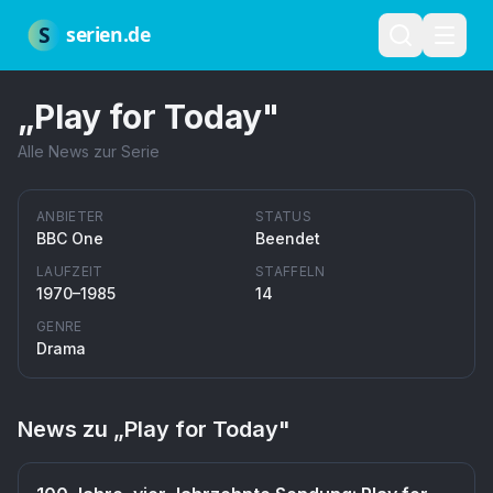
Zum Hauptinhalt springen
Über uns
Impressum
Datenschutz
Nutzungsbedingungen
Red
S
serien.de
„
Play for Today
"
Alle News zur Serie
ANBIETER
STATUS
BBC One
Beendet
LAUFZEIT
STAFFELN
1970–1985
14
GENRE
Drama
News zu „
Play for Today
"