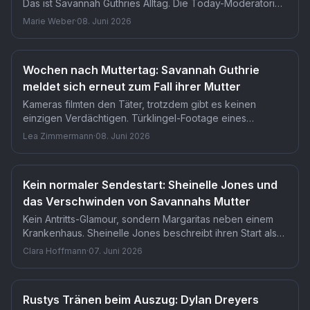
Das ist Savannah Guthries Alltag. Die Today-Moderatorin
vertrat am 8. Juni Sheinelle Jones und brach dabei ihr
Marie Weber
·
08. Juni 2026
Schweigen über monatelange persönliche Kämpfe. Was
nach Routine aussieht, kostet sie täglich alles.
Wochen nach Muttertag: Savannah Guthrie
meldet sich erneut zum Fall ihrer Mutter
Kameras filmten den Täter, trotzdem gibt es keinen
einzigen Verdächtigen. Türklingel-Footage eines
maskierten Mannes und DNA-Proben im FBI-Labor in
Lea Zimmermann
·
08. Juni 2026
Quantico liegen vor, doch der Pima County Sheriff meldet
weiterhin: Ausstehende Laborergebnisse, keine
Festnahme. Savannah Guthrie fleht derweil öffentlich auf
Kein normaler Sendestart: Sheinelle Jones und
Instagram: 'Bring her home.'
das Verschwinden von Savannahs Mutter
Kein Antritts-Glamour, sondern Margaritas neben einem
Krankenhaus. Sheinelle Jones beschreibt ihren Start als
Co-Moderatorin der Today-Show als eine Zeit, in der
Clara Hoffmann
·
07. Juni 2026
Frisur und Witz keine Rolle spielten. Dass ausgerechnet
eine Vermisstenmeldung den Kolleginnen-Zusammenhalt
schweißte, hat niemand so erwartet.
Rustys Tränen beim Auszug: Dylan Dreyers