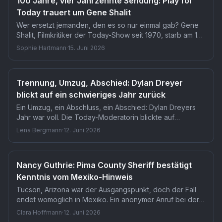
100 Jahre, vier Jahrzehnte Sendung: Play for
Today trauert um Gene Shalit
Wer ersetzt jemanden, den es so nur einmal gab? Gene
Shalit, Filmkritiker der Today-Show seit 1970, starb am 12.
Juni im Alter von 100 Jahren und hinterlässt eine Rolle,
Sophie Hartmann
·
15. Juni 2026
die bis heute niemand neu definiert hat. Ob das
Frühstücksfernsehen jemals wieder eine so eigenwillige
Kritikerstimme wagen wird, bleibt offen.
Trennung, Umzug, Abschied: Dylan Dreyer
blickt auf ein schwieriges Jahr zurück
Ein Umzug, ein Abschluss, ein Abschied: Dylan Dreyers
Jahr war voll. Die Today-Moderatorin blickte auf
Instagram auf Trennung, Kindergartenende und
Lena Bergmann
·
12. Juni 2026
Haushaltswechsel zurück. Ihr Satz über die Kinderzimmer
als Zusammenfassung ihres Lebens traf Fans mitten ins
Herz.
Nancy Guthrie: Pima County Sheriff bestätigt
Kenntnis vom Mexiko-Hinweis
Tucson, Arizona war der Ausgangspunkt, doch der Fall
endet womöglich in Mexiko. Ein anonymer Anruf bei der
Freiwilligengruppe Buscando Corazones Nogales deutet
Clara Hoffmann
·
12. Juni 2026
auf ein Grab nahe einem Bach im Gebiet Mariposa hin. Ob