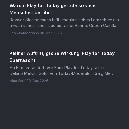
Warum Play for Today gerade so viele
Menschen berührt
Royaler Staatsbesuch trifft amerikanisches Fernsehen: ein
unwahrscheinliches Duo auf einer Bühne. Queen Camilla
reiste erstmals seit 2005 in die USA und stand dabei
Lea Zimmermann
·
30. Apr. 2026
neben Today-Moderatorin Jenna Bush Hager. Play for
Today beweist, dass geteilte Leidenschaft jede
diplomatische Distanz überbrücken kann.
Kleiner Auftritt, große Wirkung: Play for Today
überrascht
Ein Kind verändert, wie Fans Play for Today sehen.
Delano Melvin, Sohn von Today-Moderator Craig Melvin,
eroberte am 23. April 2026 Studio 1A beim Bring-Your-Kid-
Nina Wolf
·
23. Apr. 2026
To-Work-Day. Der Auftritt zeigt eine persönliche Seite
der Sendung, die Zuschauer selten zu sehen bekommen.
Serie
Play for Today
— TMDB-Referenz
tv
/
13654