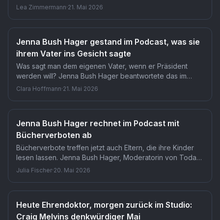
Today-Stunde, zuletzt sogar ohne feste Co-Moderatorin.
Lea Zimmermann
·
21. Mai 2026
Dass sie den Alleinauftritt trotzdem ausschlägt, zeigt: Das
Format lebt vom Duo.
Jenna Bush Hager gestand im Podcast, was sie
ihrem Vater ins Gesicht sagte
Was sagt man dem eigenen Vater, wenn er Präsident
werden will? Jenna Bush Hager beantwortete das im
Podcast Las Culturistas mit einer Geschichte über Tränen
Clara Hoffmann
·
21. Mai 2026
und eine trotzige Niederlage-Prophezeiung. Wie viel
mehr sie über ihre Zeit als Präsidententochter preisgibt,
macht das Gespräch zur ungewöhnlichsten Familien-
Jenna Bush Hager rechnet im Podcast mit
Beichte seit Langem.
Bücherverboten ab
Bücherverbote treffen jetzt auch Eltern, die ihre Kinder
lesen lassen. Jenna Bush Hager, Moderatorin von Today,
wurde im Podcast Las Culturistas öffentlich beschämt, weil
Julia Fischer
·
20. Mai 2026
ihre Tochter The Summer I Turned Pretty las. Ihre
Reaktion hat eine Debatte ausgelöst, die Millionen
Familien direkt betrifft.
Heute Ehrendoktor, morgen zurück im Studio:
Craig Melvins denkwürdiger Mai