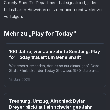
County Sheriff's Department hat signalisiert, jeden
belastbaren Hinweis ernst zu nehmen und weiter zu
verfolgen.
Mehr zu „
Play for Today
"
100 Jahre, vier Jahrzehnte Sendung: Play
for Today trauert um Gene Shalit
Wer ersetzt jemanden, den es so nur einmal gab? Gene
Shalit, Filmkritiker der Today-Show seit 1970, starb am
12. Juni im Alter von 100 Jahren und hinterlässt eine
15. Juni 2026
Rolle, die bis heute niemand neu definiert hat. Ob das
Frühstücksfernsehen jemals wieder eine so eigenwillige
Kritikerstimme wagen wird, bleibt offen.
Trennung, Umzug, Abschied: Dylan
Dreyer blickt auf ein schwieriges Jahr