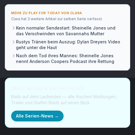
MEHR ZU
PLAY FOR TODAY
VON
CLARA
Clara
hat
3 weitere Artikel
zur selben Serie verfasst.
Kein normaler Sendestart: Sheinelle Jones und
das Verschwinden von Savannahs Mutter
Rustys Tränen beim Auszug: Dylan Dreyers Video
geht unter die Haut
Nach dem Tod ihres Mannes: Sheinelle Jones
nennt Anderson Coopers Podcast ihre Rettung
Mehr aktuelle Serien-News
Bleib auf dem Laufenden — alle frischen Meldungen,
Trailer und Staffel-Starts auf einen Blick.
Alle Serien-News →