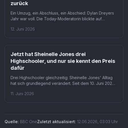
zurück
Ein Umzug, ein Abschluss, ein Abschied: Dylan Dreyers
Jahr war voll. Die Today-Moderatorin blickte auf
Instagram auf Trennung, Kindergartenende und
12. Juni 2026
Haushaltswechsel zurück. Ihr Satz über die
Kinderzimmer als Zusammenfassung ihres Lebens traf
Fans mitten ins Herz.
Jetzt hat Sheinelle Jones drei
Highschooler, und nur sie kennt den Preis
dafür
Drei Highschooler gleichzeitig: Sheinelle Jones' Alltag
hat sich grundlegend verändert. Seit dem 10. Juni 2026
besuchen alle drei Kinder, Kayin und die Zwillinge Clara
11. Juni 2026
und Uche, die Highschool. Was das bedeutet, spürte
Jones erstmals bei Claras Abschlussrede, als kein Auge
trocken blieb.
Quelle:
BBC One
Zuletzt aktualisiert:
12.06.2026
,
03:03
Uhr