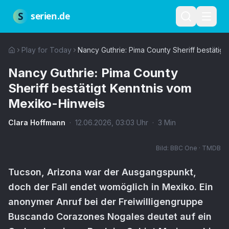
Zum Hauptinhalt springen
Über uns
Impressum
Datenschutz
Nutzungsbedingungen
Red
S
serien.de
Play for Today
Nancy Guthrie: Pima County Sheriff bestätig
Nancy Guthrie: Pima County
Sheriff bestätigt Kenntnis vom
Mexiko-Hinweis
Clara Hoffmann
·
12.06.2026
,
03:03
Uhr
·
3
Min
Bild:
BBC One · TMDB
Tucson, Arizona war der Ausgangspunkt,
doch der Fall endet womöglich in Mexiko. Ein
anonymer Anruf bei der Freiwilligengruppe
Buscando Corazones Nogales deutet auf ein