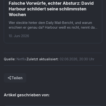
Netflix
Falsche Vorwürfe, echter Absturz: David
Harbour schildert seine schlimmsten
Wochen
Wer steckte hinter dem Daily Mail-Bericht, und warum
erschien er genau da? Harbour weiß es nicht, nennt das
Timing um Lily Allens Album jedoch ausdrücklich seltsam.
10. Juni 2026
Was das für das Verhältnis zwischen ihm und Millie
Bobby Brown in der letzten Stranger Things-Staffel
bedeutet, bleibt offen.
Quelle:
Netflix
Zuletzt aktualisiert:
02.06.2026
,
20:30
Uhr
Teilen
Artikel geschrieben von: