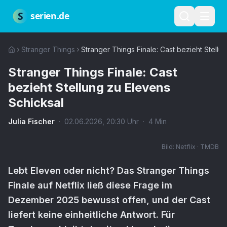
Zum Hauptinhalt springen
Über uns
Impressum
Datenschutz
Nutzungsbedingungen
Red
S
serien.de
Stranger Things
Stranger Things Finale: Cast bezieht Stellu
Stranger Things Finale: Cast
bezieht Stellung zu Elevens
Schicksal
Julia Fischer
·
02.06.2026
,
20:30
Uhr
·
4
Min
Bild:
Netflix · TMDB
Lebt Eleven oder nicht? Das Stranger Things
Finale auf Netflix ließ diese Frage im
Dezember 2025 bewusst offen, und der Cast
liefert keine einheitliche Antwort. Für