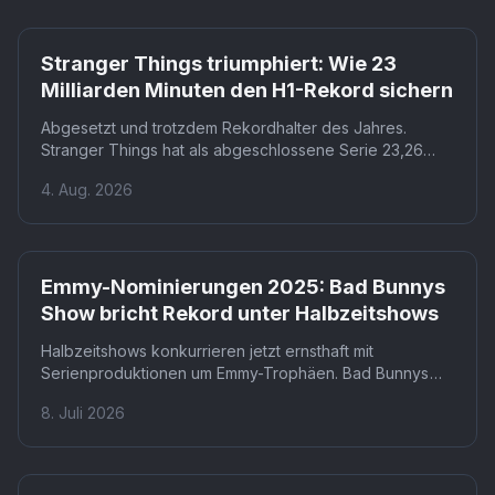
Netflix
Stranger Things triumphiert: Wie 23
Milliarden Minuten den H1-Rekord sichern
Abgesetzt und trotzdem Rekordhalter des Jahres.
Stranger Things hat als abgeschlossene Serie 23,26
Milliarden Minuten im ersten Halbjahr 2026 angehäuft.
4. Aug. 2026
Dass ein Finale mehr Streaming-Volumen erzeugt als
aktive Konkurrenten, hat Nielsen in dieser Form noch
nicht gemessen.
Netflix
Emmy-Nominierungen 2025: Bad Bunnys
Show bricht Rekord unter Halbzeitshows
Halbzeitshows konkurrieren jetzt ernsthaft mit
Serienproduktionen um Emmy-Trophäen. Bad Bunnys
Super-Bowl-Auftritt erhielt neun Nominierungen in
8. Juli 2026
Kategorien wie Regie, Choreografie und
Lichtgestaltung. Das verschiebt, was die Emmys als
würdige Fernsehkunst anerkennen.