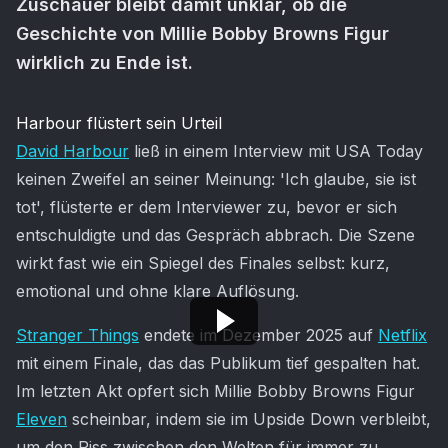
Zuschauer bleibt damit unklar, ob die
Geschichte von Millie Bobby Browns Figur
wirklich zu Ende ist.
Artikel-Inhalt
Harbour flüstert sein Urteil
David Harbour
ließ in einem Interview mit USA Today
keinen Zweifel an seiner Meinung: 'Ich glaube, sie ist
tot', flüsterte er dem Interviewer zu, bevor er sich
entschuldigte und das Gespräch abbrach. Die Szene
wirkt fast wie ein Spiegel des Finales selbst: kurz,
emotional und ohne klare Auflösung.
Stranger Things
endete im Dezember 2025 auf
Netflix
mit einem Finale, das das Publikum tief gespalten hat.
Im letzten Akt opfert sich Millie Bobby Browns Figur
Eleven
scheinbar, indem sie im Upside Down verbleibt,
um den Riss zwischen den Welten für immer zu