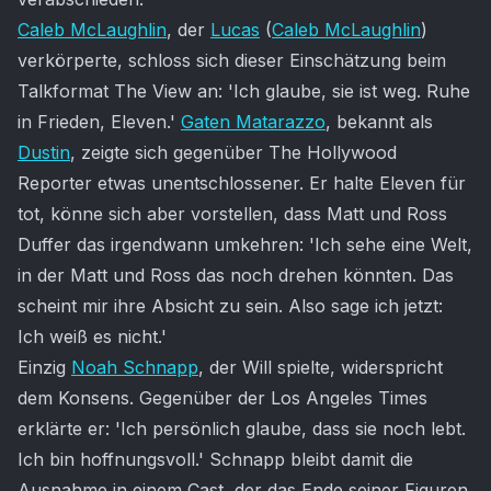
Caleb McLaughlin
, der
Lucas
(
Caleb McLaughlin
)
verkörperte, schloss sich dieser Einschätzung beim
Talkformat The View an: 'Ich glaube, sie ist weg. Ruhe
in Frieden, Eleven.'
Gaten Matarazzo
, bekannt als
Dustin
, zeigte sich gegenüber The Hollywood
Reporter etwas unentschlossener. Er halte Eleven für
tot, könne sich aber vorstellen, dass Matt und Ross
Duffer das irgendwann umkehren: 'Ich sehe eine Welt,
in der Matt und Ross das noch drehen könnten. Das
scheint mir ihre Absicht zu sein. Also sage ich jetzt:
Ich weiß es nicht.'
Einzig
Noah Schnapp
, der Will spielte, widerspricht
dem Konsens. Gegenüber der Los Angeles Times
erklärte er: 'Ich persönlich glaube, dass sie noch lebt.
Ich bin hoffnungsvoll.' Schnapp bleibt damit die
Ausnahme in einem Cast, der das Ende seiner Figuren