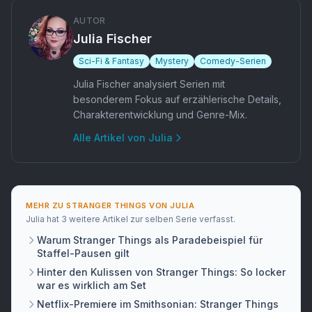
AUTOR
Julia Fischer
Sci-Fi & Fantasy
Mystery
Comedy-Serien
Julia Fischer analysiert Serien mit
besonderem Fokus auf erzählerische Details,
Charakterentwicklung und Genre-Mix.
Alle Artikel von
Julia
MEHR ZU
STRANGER THINGS
VON
JULIA
Julia
hat
3 weitere Artikel
zur selben Serie verfasst.
Warum Stranger Things als Paradebeispiel für
Staffel-Pausen gilt
Hinter den Kulissen von Stranger Things: So locker
war es wirklich am Set
Netflix-Premiere im Smithsonian: Stranger Things