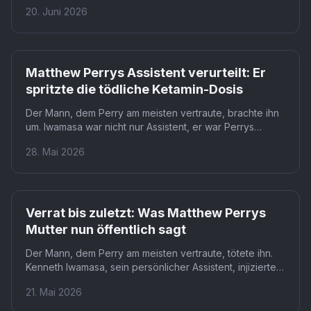
Rhythmus unzähliger Sitcom-Klassiker, ist im Alter von 85
20. Juni 2026
Jahren gestorben. Fans weltweit trauern um einen
Regisseur, dessen Arbeit sie täglich im Streaming sehen,
ohne seinen Namen je gekannt zu haben.
Matthew Perrys Assistent verurteilt: Er
spritzte die tödliche Ketamin-Dosis
Der Mann, dem Perry am meisten vertraute, brachte ihn
um. Iwamasa war nicht nur Assistent, er war Perrys
engster Begleiter seit 1992 und der letzte Mensch, mit
28. Mai 2026
dem der Schauspieler sprach. Für Fans bedeutet das
Urteil einen bitteren Abschluss einer Geschichte über
Sucht, Vertrauen und Verrat.
Verrat bis zuletzt: Was Matthew Perrys
Mutter nun öffentlich sagt
Der Mann, dem Perry am meisten vertraute, tötete ihn.
Kenneth Iwamasa, sein persönlicher Assistent, injizierte
dem 54-Jährigen laut Justizministerium wiederholt
21. Mai 2026
Ketamin ohne medizinische Ausbildung. Dass
ausgerechnet diese Nähe zur Todesursache wurde,