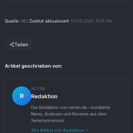
macht die Aussagen von Perrys Mutter Suzanne
Morrison so erschütternd.
Quelle:
NBC
Zuletzt aktualisiert:
03.06.2026
,
15:15
Uhr
Teilen
Artikel geschrieben von:
AUTOR
R
Redaktion
Die Redaktion von serien.de – kuratierte
News, Analysen und Reviews aus dem
Serienuniversum.
Alle Artikel von
Redaktion