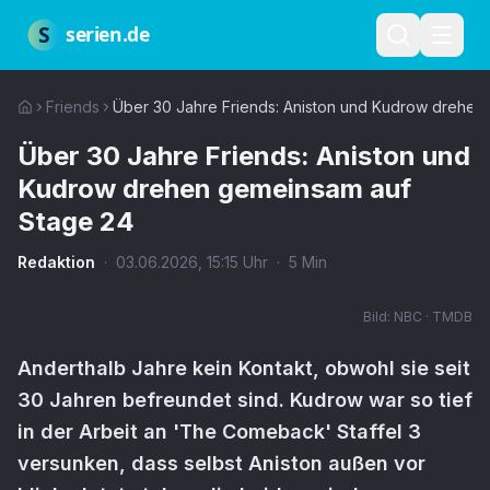
Zum Hauptinhalt springen
Über uns
Impressum
Datenschutz
Nutzungsbedingungen
Red
S
serien.de
Friends
Über 30 Jahre Friends: Aniston und Kudrow drehen
Über 30 Jahre Friends: Aniston und
Kudrow drehen gemeinsam auf
Stage 24
Redaktion
·
03.06.2026
,
15:15
Uhr
·
5
Min
Bild:
NBC · TMDB
Anderthalb Jahre kein Kontakt, obwohl sie seit
30 Jahren befreundet sind. Kudrow war so tief
in der Arbeit an 'The Comeback' Staffel 3
versunken, dass selbst Aniston außen vor