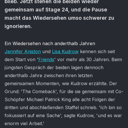
blieb. Jetzt stehen die beiden wieder
gemeinsam auf Stage 24, und die Pause
macht das Wiedersehen umso schwerer zu
ignorieren.
Artikel-Inhalt
Ein Wiedersehen nach anderthalb Jahren
Jennifer Aniston
und
Lisa Kudrow
kennen sich seit
dem Start von '
Friends
' vor mehr als 30 Jahren. Beim
jüngsten Gespräch der beiden lagen dennoch
anderthalb Jahre zwischen ihren letzten
gemeinsamen Momenten, wie Kudrow erzählte. Der
Grund: 'The Comeback', für die sie gemeinsam mit Co-
Schöpfer Michael Patrick King alle acht Folgen der
dritten und abschließenden Staffel schrieb. 'Ich bin so
fokussiert auf eine Sache', sagte Kudrow, 'und es war
enorm viel Arbeit.'