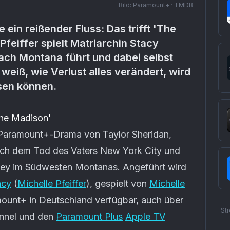
Bild:
Paramount+ · TMDB
e ein reißender Fluss: Das trifft 'The
feiffer spielt Matriarchin Stacy
nach Montana führt und dabei selbst
iß, wie Verlust alles verändert, wird
sen können.
The Madison'
 Paramount+-Drama von Taylor Sheridan,
nach dem Tod des Vaters New York City und
lley im Südwesten Montanas. Angeführt wird
acy
(
Michelle Pfeiffer
), gespielt von
Michelle
amount+ in Deutschland verfügbar, auch über
St
nnel und den
Paramount Plus
Apple TV