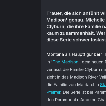
Trauer, die sich anfühlt wi
Madison' genau. Michelle P
Clyburn, die ihre Familie 
kaum zusammenhält. Wer we
diese Serie schwer loslas
Artikel-Inhalt
Montana als Hauptfigur bei '
In '
The Madison
', dem neuen
verlässt die Familie Clyburn 
zieht in das Madison River Va
die Familie von Matriarchin
St
Pfeiffer
. Die Serie ist bei Par
den Paramount+ Amazon Cha