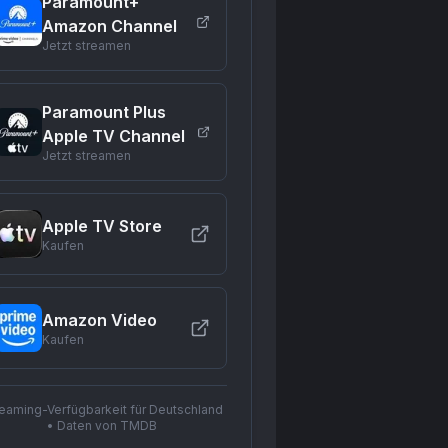
Paramount+
Amazon Channel
Jetzt streamen
Paramount Plus
Apple TV Channel
Jetzt streamen
Apple TV Store
Kaufen
Amazon Video
Kaufen
reaming-Verfügbarkeit für Deutschland
• Daten von TMDB