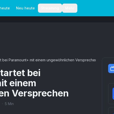
aktionelle Richtlinien
Autoren
 heute
Neu heute
Streaming
Mehr
et bei Paramount+ mit einem ungewöhnlichen Versprechen
artet bei
it einem
en Versprechen
·
5
Min