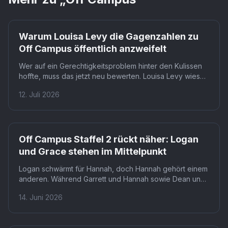
Prime
Warum Louisa Levy die Gagenzahlen zu
Off Campus öffentlich anzweifelt
Wer auf ein Gerechtigkeitsproblem hinter den Kulissen
hoffte, muss das jetzt neu bewerten. Louisa Levy wies
Berichte über ein Lohngefälle zwischen Ella Bright und
12. Juli 2026
Belmont Cameli in Off Campus klar zurück. Fans dürfen
gespannt sein, ob die Diskussion trotzdem Druck auf die
Branche ausübt.
Prime
Off Campus Staffel 2 rückt näher: Logan
und Grace stehen im Mittelpunkt
Logan schwärmt für Hannah, doch Hannah gehört einem
anderen. Während Garrett und Hannah sowie Dean und
Allie ihre Geschichten in Staffel 1 abschließen, bleibt
14. Juni 2026
Logan zunächst mit leeren Händen zurück. Staffel 2 löst
diesen Widerspruch auf: mit Grace als seiner neuen
Gegenspielerin.