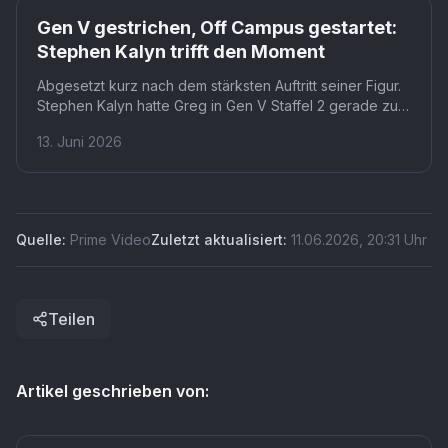
Prime
Gen V gestrichen, Off Campus gestartet:
Stephen Kalyn trifft den Moment
Abgesetzt kurz nach dem stärksten Auftritt seiner Figur.
Stephen Kalyn hatte Greg in Gen V Staffel 2 gerade zum
entscheidenden Faktor im Kampf gegen Thomas
13. Juni 2026
Godolkin gemacht. Dass genau dieser Moment sein
letzter in der Boys-Welt bleibt, macht die Absetzung
besonders bitter.
Quelle:
Prime Video
Zuletzt aktualisiert:
11.06.2026
,
20:31
Uhr
Teilen
Artikel geschrieben von: