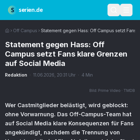
Zum Hauptinhalt springen
Über uns
Impressum
Datenschutz
Nutzungsbedingungen
Red
S
serien.de
Off Campus
Statement gegen Hass: Off Campus setzt Fans k
Statement gegen Hass: Off
Campus setzt Fans klare Grenzen
auf Social Media
Redaktion
·
11.06.2026
,
20:31
Uhr
·
4
Min
Bild:
Prime Video · TMDB
Wer Castmitglieder belästigt, wird geblockt:
ohne Vorwarnung. Das Off-Campus-Team hat
auf Social Media klare Konsequenzen für Fans
angekündigt, nachdem die Trennung von