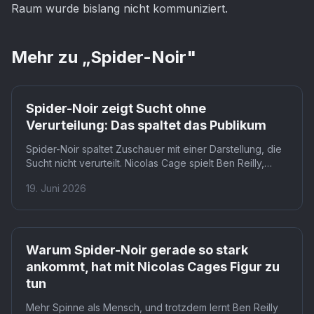
Raum wurde bislang nicht kommuniziert.
Mehr zu „
Spider-Noir
"
Spider-Noir zeigt Sucht ohne
Verurteilung: Das spaltet das Publikum
Spider-Noir spaltet Zuschauer mit einer Darstellung, die
Sucht nicht verurteilt. Nicolas Cage spielt Ben Reilly,
einen PTSD-geplagten Superhelden im New York der
19. Juni 2026
frühen 1930er-Jahre auf Amazon Prime. Die Serie zwingt
ihr Publikum, Sucht als Trauma-Reaktion zu verstehen
statt als moralisches Versagen.
Warum Spider-Noir gerade so stark
ankommt, hat mit Nicolas Cages Figur zu
tun
Mehr Spinne als Mensch, und trotzdem lernt Ben Reilly