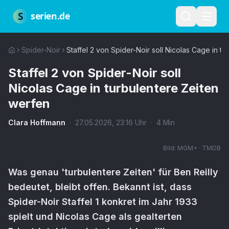
Zum Hauptinhalt springen
Über uns
Impressum
Datenschutz
Nutzungsbedingungen
Red
S
serien.de
Spider-Noir
Staffel 2 von Spider-Noir soll Nicolas Cage in t
Staffel 2 von Spider-Noir soll
Nicolas Cage in turbulentere Zeiten
werfen
Clara Hoffmann
·
27.05.2026
,
23:16
Uhr
·
4
Min
Bild:
MGM+ · TMDB
Was genau 'turbulentere Zeiten' für Ben Reilly
bedeutet, bleibt offen. Bekannt ist, dass
Spider-Noir Staffel 1 konkret im Jahr 1933
spielt und Nicolas Cage als gealterten