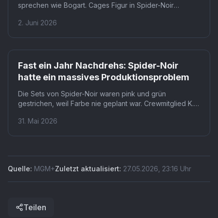
sprechen wie Bogart. Cages Figur in Spider-Noir
wechselt über acht Folgen hinweg ständig den Akzent,
2. Juni 2026
weil Ben sich Menschlichkeit aus alten Filmen
abgeschaut hat. Das macht aus einem Superhelden-
Konzept eine unerwartete Charakterstudie.
Fast ein Jahr Nachdrehs: Spider-Noir
hatte ein massives Produktionsproblem
Die Sets von Spider-Noir waren pink und grün
gestrichen, weil Farbe nie geplant war. Crewmitglied K.C.
Lauf enthüllte, dass alle Kulissen ausschließlich für
31. Mai 2026
Schwarz-Weiß-Kontraste gestaltet wurden. Dass die
Serie bei Prime Video trotzdem in Farbe erschien, war
eine nachträgliche Studioentscheidung.
Quelle:
MGM+
Zuletzt aktualisiert:
27.05.2026
,
23:16
Uhr
Teilen