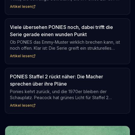
Agentin aufsteigt, ist die Figur, die sie noch nie zuvor so
Artikel lesen
gespürt hat. Wer das sieht, versteht sofort, warum die
Serie stärker wirkt als erwartet.
Viele übersehen PONIES noch, dabei trifft die
Serie gerade einen wunden Punkt
Ob PONIES das Emmy-Muster wirklich brechen kann, ist
noch offen. Klar ist: Die Serie greift ein strukturelles
Problem auf, das von Bain über Danes bis zu den Slow-
Artikel lesen
Horses-Darstellerinnen reicht. Was das für die
Wahrnehmung weiblicher Spioninnen im TV bedeutet,
entscheidet sich gerade.
PONIES Staffel 2 rückt näher: Die Macher
sprechen über ihre Pläne
Ponies kehrt zurück, und die 1970er bleiben der
Schauplatz. Peacock hat grünes Licht für Staffel 2
gegeben, nachdem Emilia Clarke und Haley Lu
Artikel lesen
Richardson die erste Staffel trugen. Für Fans bedeutet
das: Die unwahrscheinlichste Seriengeschichte der
letzten Jahre geht weiter.