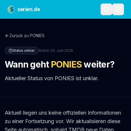
Zum Hauptinhalt springen
Über uns
Impressum
Datenschutz
Nutzungsbedingungen
Red
S
serien.de
Zurück zu
PONIES
Status unklar
Stand:
24. Juni 2026
Wann geht
PONIES
weiter?
Aktueller Status von PONIES ist unklar.
Aktuell liegen uns keine offiziellen Informationen
zu einer Fortsetzung vor. Wir aktualisieren diese
Seite automatisch, sobald TMDB neue Daten