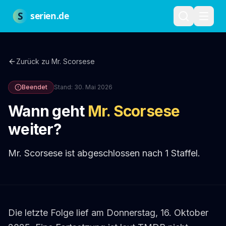
Zum Hauptinhalt springen
Über uns
Impressum
Datenschutz
Nutzungsbedingungen
Red
S
serien.de
Zurück zu
Mr. Scorsese
Beendet
Stand:
30. Mai 2026
Wann geht
Mr. Scorsese
weiter?
Mr. Scorsese ist abgeschlossen nach 1 Staffel.
Die letzte Folge lief am Donnerstag, 16. Oktober