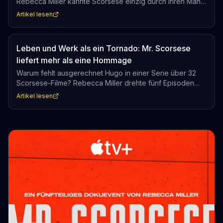
Rebecca Miller kannte Scorsese einzig durch ihren Mann
Daniel Day-Lewis und rief trotzdem kalt bei seiner
Artikel lesen
Produzentin an. Dass Scorsese zusagte, macht Mr.
Scorsese auf Apple TV+ zu einem ungewöhnlichen
Dokument.
Leben und Werk als ein Tornado: Mr. Scorsese
liefert mehr als eine Hommage
Warum fehlt ausgerechnet Hugo in einer Serie über 32
Scorsese-Filme? Rebecca Miller drehte fünf Episoden
über den Regisseur, deckte sein gesamtes Schaffen ab,
Artikel lesen
ließ aber diesen einen Blockbuster aus. Was das über
Scorseses Selbstbild verrät, ist vielleicht die
interessanteste Frage der ganzen Serie.