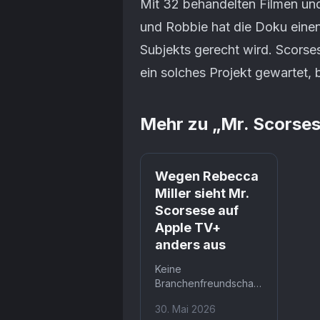
Mit 32 behandelten Filmen un
und Robbie hat die Doku eine
Subjekts gerecht wird. Scorse
ein solches Projekt gewartet, 
Mehr zu „
Mr. Scorse
Wegen Rebecca
Miller sieht Mr.
Scorsese auf
Apple TV+
anders aus
Keine
Branchenfreundschaft,
kein Netzwerk: nur ein
30. Mai 2026
Brief. Rebecca Miller