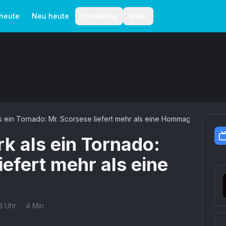
aktionelle Richtlinien
Autoren
 heute
Neu heute
Streaming
Mehr
 ein Tornado: Mr. Scorsese liefert mehr als eine Hommage
k als ein Tornado:
iefert mehr als eine
3
Uhr
·
4
Min