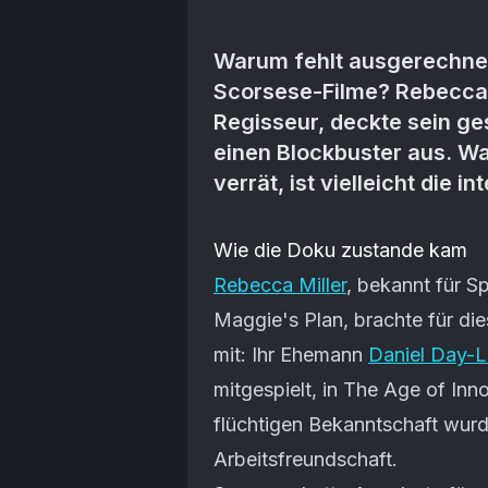
Warum fehlt ausgerechnet
Scorsese-Filme? Rebecca 
Regisseur, deckte sein ge
einen Blockbuster aus. Wa
verrät, ist vielleicht die 
Artikel-Inhalt
Wie die Doku zustande kam
Rebecca Miller
, bekannt für S
Maggie's Plan, brachte für di
mit: Ihr Ehemann
Daniel Day-
mitgespielt, in The Age of In
flüchtigen Bekanntschaft wurd
Arbeitsfreundschaft.