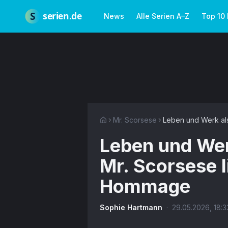
Zum Hauptinhalt springen
Über uns
Impressum
Datenschutz
Nutzungsbedingungen
Red
S
serien.de
News
Alle Serien A–Z
Top 10
Mr. Scorsese
Leben und Werk als
Leben und Wer
Mr. Scorsese l
Hommage
Sophie Hartmann
·
29.05.2026
,
18:3