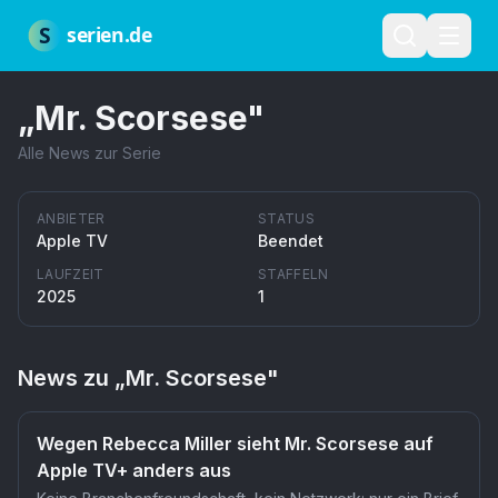
Zum Hauptinhalt springen
Über uns
Impressum
Datenschutz
Nutzungsbedingungen
Red
S
serien.de
„
Mr. Scorsese
"
Alle News zur Serie
ANBIETER
STATUS
Apple TV
Beendet
LAUFZEIT
STAFFELN
2025
1
News zu „
Mr. Scorsese
"
Wegen Rebecca Miller sieht Mr. Scorsese auf
Apple TV+ anders aus