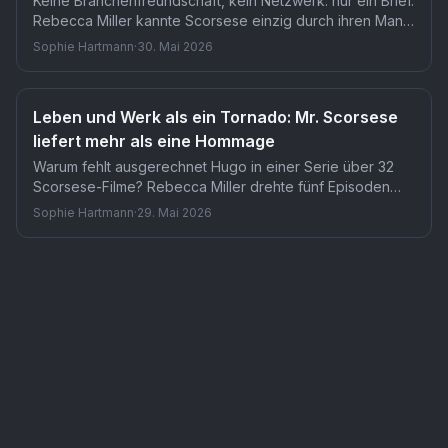
Keine Branchenfreundschaft, kein Netzwerk: nur ein Brief.
Rebecca Miller kannte Scorsese einzig durch ihren Mann
Daniel Day-Lewis und rief trotzdem kalt bei seiner
Sophie Hartmann
·
30. Mai 2026
Produzentin an. Dass Scorsese zusagte, macht Mr.
Scorsese auf Apple TV+ zu einem ungewöhnlichen
Dokument.
Leben und Werk als ein Tornado: Mr. Scorsese
liefert mehr als eine Hommage
Warum fehlt ausgerechnet Hugo in einer Serie über 32
Scorsese-Filme? Rebecca Miller drehte fünf Episoden
über den Regisseur, deckte sein gesamtes Schaffen ab,
Sophie Hartmann
·
29. Mai 2026
ließ aber diesen einen Blockbuster aus. Was das über
Scorseses Selbstbild verrät, ist vielleicht die
Serie
Mr. Scorsese
— TMDB-Referenz
tv
/
292130
interessanteste Frage der ganzen Serie.