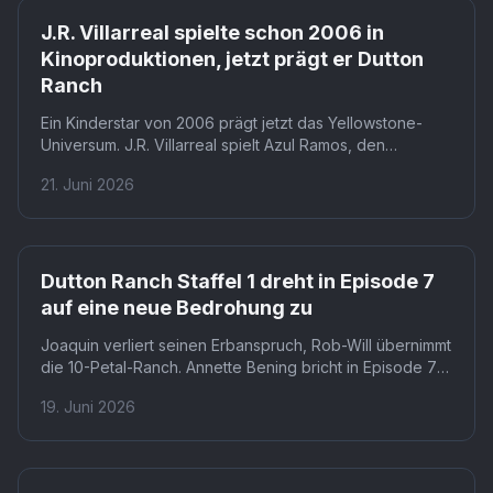
J.R. Villarreal spielte schon 2006 in
Kinoproduktionen, jetzt prägt er Dutton
Ranch
Ein Kinderstar von 2006 prägt jetzt das Yellowstone-
Universum. J.R. Villarreal spielt Azul Ramos, den
Vorarbeiter auf Beth Duttons und Rip Wheelers Ranch
21. Juni 2026
bei Paramount+. Wer ihn als Javier aus 'Akeelah and the
Bee' kennt, erlebt hier eine völlig andere Karrierestufe.
Dutton Ranch Staffel 1 dreht in Episode 7
auf eine neue Bedrohung zu
Joaquin verliert seinen Erbanspruch, Rob-Will übernimmt
die 10-Petal-Ranch. Annette Bening bricht in Episode 7
von Dutton Ranch Staffel 1 ihr jahrelanges Versprechen
19. Juni 2026
an Joaquin. Wer Mariano ist und warum Beulah ihn nie
vergessen konnte, ändert alles.