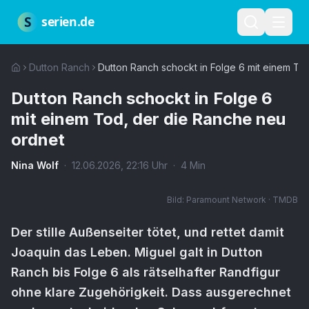
Zum Hauptinhalt springen
Über uns
Impressum
Datenschutz
Nutzungsbedingungen
Red
S
serien.de
Dutton Ranch
Dutton Ranch schockt in Folge 6 mit einem To
Dutton Ranch schockt in Folge 6
mit einem Tod, der die Ranche neu
ordnet
Nina Wolf
·
12.06.2026
,
22:16
Uhr
·
4
Min
Bild:
Paramount Network · TMDB
Der stille Außenseiter tötet, und rettet damit
Joaquin das Leben. Miguel galt in Dutton
Ranch bis Folge 6 als rätselhafter Randfigur
ohne klare Zugehörigkeit. Dass ausgerechnet