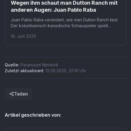
Wegen ihm schaut man Dutton Ranch mit
anderen Augen: Juan Pablo Raba
Juan Pablo Raba verändert, wie man Dutton Ranch liest.
Der kolumbianisch-kanadische Schauspieler spielt
Joaquin Jackson Reyes bei Paramount+, den nicht-
18. Juni 2026
leiblichen Sohn der mächtigsten Rancherfamilie der
Region. Wer seine Karriere kennt, versteht die Figur auf
einer anderen Ebene.
Quelle:
Paramount Network
Zuletzt aktualisiert:
12.06.2026
,
22:16
Uhr
Teilen
Artikel geschrieben von: