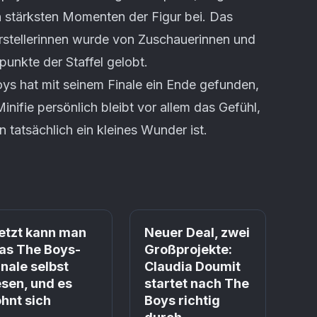
en stärksten Momenten der Figur bei. Das
stellerinnen wurde von Zuschauerinnen und
unkte der Staffel gelobt.
oys hat mit seinem Finale ein Ende gefunden,
inifie persönlich bleibt vor allem das Gefühl,
 tatsächlich ein kleines Wunder ist.
Prime
Prime
etzt kann man
Neuer Deal, zwei
as The Boys-
Großprojekte:
inale selbst
Claudia Doumit
esen, und es
startet nach The
ohnt sich
Boys richtig