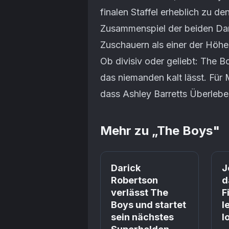
finalen Staffel erheblich zu d
Zusammenspiel der beiden Dar
Zuschauern als einer der Höhep
Ob divisiv oder geliebt: The B
das niemanden kalt lässt. Für M
dass Ashley Barretts Überleben
Mehr zu „
The Boys
"
Prime
Darick
J
Robertson
d
verlässt The
F
Boys und startet
l
sein nächstes
l