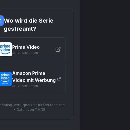
Wo wird die Serie
gestreamt?
Prime Video
Jetzt streamen
Amazon Prime
Video mit Werbung
Jetzt streamen
reaming-Verfügbarkeit für Deutschland
• Daten von TMDB