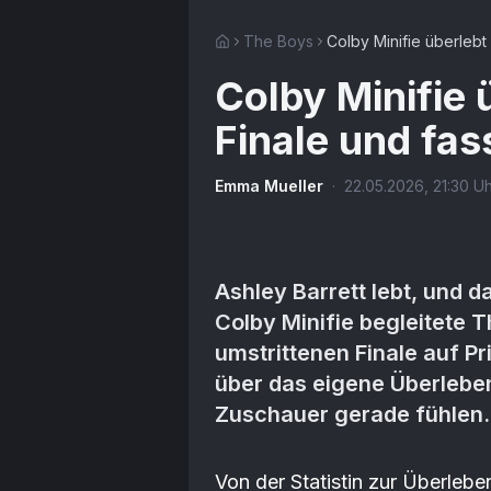
The Boys
Colby Minifie überlebt
Colby Minifie 
Finale und fas
Emma Mueller
·
22.05.2026
,
21:30
Uh
Ashley Barrett lebt, und da
Colby Minifie begleitete T
umstrittenen Finale auf P
über das eigene Überleben
Zuschauer gerade fühlen.
Artikel-Inhalt
Von der Statistin zur Überleb