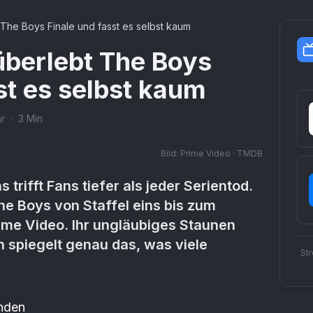
 The Boys Finale und fasst es selbst kaum
überlebt The Boys
st es selbst kaum
r
·
3
Min
Bild:
Prime Video · TMDB
s trifft Fans tiefer als jeder Serientod.
he Boys von Staffel eins bis zum
rime Video. Ihr ungläubiges Staunen
 spiegelt genau das, was viele
St
enden