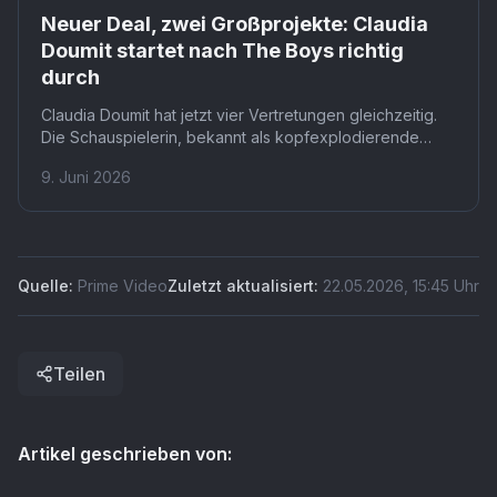
Prime
Neuer Deal, zwei Großprojekte: Claudia
Doumit startet nach The Boys richtig
durch
Claudia Doumit hat jetzt vier Vertretungen gleichzeitig.
Die Schauspielerin, bekannt als kopfexplodierende
Supe-Politikerin Victoria Neuman aus The Boys, hat
9. Juni 2026
zusätzlich die Agentur Verve unter Vertrag genommen.
Mit zwei Großprojekten in der Pipeline ist der Schritt ein
klares Signal für eine Karriere im Aufwind.
Quelle:
Prime Video
Zuletzt aktualisiert:
22.05.2026
,
15:45
Uhr
Teilen
Artikel geschrieben von: