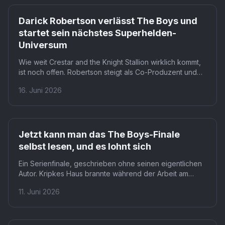
Prime
Darick Robertson verlässt The Boys und
startet sein nächstes Superhelden-
Universum
Wie weit Crestar and the Knight Stallion wirklich kommt,
ist noch offen. Robertson steigt als Co-Produzent und
Autor ein, Exxodus Pictures plant Graphic Novels und
16. Juni 2026
eine Live-Action-Serie, doch konkrete Sendetermine
fehlen. Für Zuschauer, die wissen wollen, was nach The
Boys kommt, ist das Franchise zumindest der erste
greifbare Hinweis.
Prime
Jetzt kann man das The Boys-Finale
selbst lesen, und es lohnt sich
Ein Serienfinale, geschrieben ohne seinen eigentlichen
Autor. Kripkes Haus brannte während der Arbeit am
wichtigsten Skript der Serie ab, weshalb Neira und Reed
11. Juni 2026
die Federführung übernahmen. Das fertige Drehbuch
trägt trotzdem Kripkes Handschrift, weil er rechtzeitig
zurückkehrte.