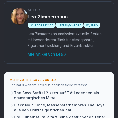
AUTOR
Lea Zimmermann
Science Fiction
Fantasy-Serien
Mystery
Lea Zimmermann analysiert aktuelle Serien
mit besonderem Blick für Atmosphäre,
Figurenentwicklung und Erzählstruktur.
Alle Artikel von
Lea
MEHR ZU
THE BOYS
VON
LEA
Lea
hat
3 weitere Artikel
zur selben Serie verfasst.
The Boys Staffel 2 setzt auf TV-Legenden als
dramaturgisches Mittel
Black Noir, Klone, Massensterben: Was The Boys
aus den Comics gestrichen hat
Drei Supernatural-Stars, eine gestrichene Szene: