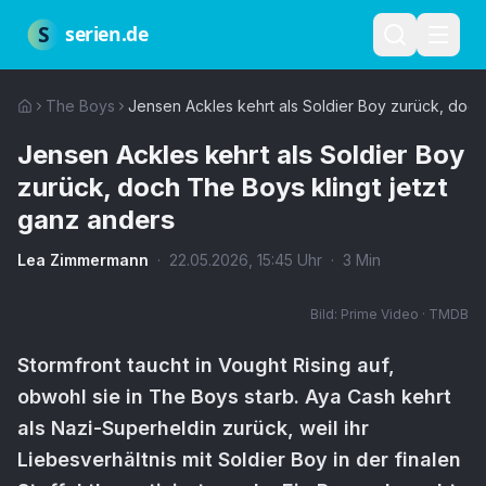
Zum Hauptinhalt springen
Über uns
Impressum
Datenschutz
Nutzungsbedingungen
Red
S
serien.de
The Boys
Jensen Ackles kehrt als Soldier Boy zurück, doch
Jensen Ackles kehrt als Soldier Boy
zurück, doch The Boys klingt jetzt
ganz anders
Lea Zimmermann
·
22.05.2026
,
15:45
Uhr
·
3
Min
Bild:
Prime Video · TMDB
Stormfront taucht in Vought Rising auf,
obwohl sie in The Boys starb. Aya Cash kehrt
als Nazi-Superheldin zurück, weil ihr
Liebesverhältnis mit Soldier Boy in der finalen