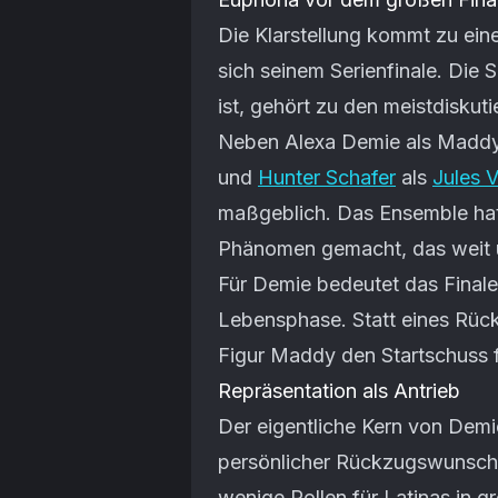
Die Klarstellung kommt zu ei
sich seinem Serienfinale. Die S
ist, gehört zu den meistdisku
Neben Alexa Demie als Madd
und
Hunter Schafer
als
Jules 
maßgeblich. Das Ensemble hat 
Phänomen gemacht, das weit ü
Für Demie bedeutet das Finale
Lebensphase. Statt eines Rüc
Figur Maddy den Startschuss f
Repräsentation als Antrieb
Der eigentliche Kern von Demi
persönlicher Rückzugswunsch, 
wenige Rollen für Latinas in g