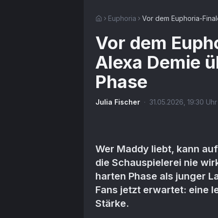
Euphoria
Vor dem Euphoria-Final
Vor dem Eupho
Alexa Demie üb
Phase
Julia Fischer
·
31.05.2026
,
19:30
Uhr
Wer Maddy liebt, kann aufa
die Schauspielerei nie wir
harten Phase als junger L
Fans jetzt erwartet: eine le
Stärke.