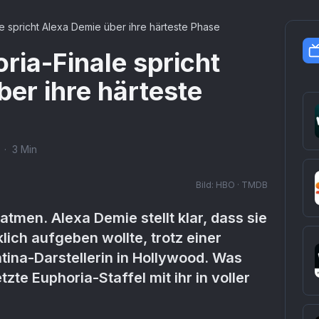
e spricht Alexa Demie über ihre härteste Phase
ria-Finale spricht
er ihre härteste
·
3
Min
Bild:
HBO · TMDB
tmen. Alexa Demie stellt klar, dass sie
klich aufgeben wollte, trotz einer
atina-Darstellerin in Hollywood. Was
tzte Euphoria-Staffel mit ihr in voller