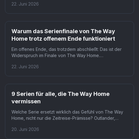
22. Juni 2026
verrät nicht, wohin sie gelangen. Was als Abschluss
geplant war, wurde zu einem offenen Ende.
Warum das Serienfinale von The Way
Home trotz offenem Ende funktioniert
Ein offenes Ende, das trotzdem abschließt: Das ist der
Widerspruch im Finale von The Way Home.
Showrunnerin Alexandra Clarke wollte vier Jahre Fragen
22. Juni 2026
beantworten, ließ aber bewusst Raum offen. Das
Ergebnis spaltet, was ein gutes Serienfinale eigentlich
leisten soll.
9 Serien für alle, die The Way Home
vermissen
Welche Serie ersetzt wirklich das Gefühl von The Way
Home, nicht nur die Zeitreise-Prämisse? Outlander,
Being Erica und sieben weitere Titel kommen dem näher
20. Juni 2026
als alles andere. Ob eine davon die Lücke schließt,
hängt davon ab, was genau gefehlt hat.