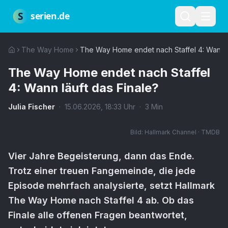
Zum Hauptinhalt springen
Über uns
Impressum
Datenschutz
Nutzungsbedingungen
Red
S
serien.de
The Way Home
The Way Home endet nach Staffel 4: Wann l
The Way Home endet nach Staffel
4: Wann läuft das Finale?
Julia Fischer
·
15.06.2026
,
18:33
Uhr
·
3
Min
Bild:
Hallmark Channel · TMDB
Vier Jahre Begeisterung, dann das Ende.
Trotz einer treuen Fangemeinde, die jede
Episode mehrfach analysierte, setzt Hallmark
The Way Home nach Staffel 4 ab. Ob das
Finale alle offenen Fragen beantwortet,