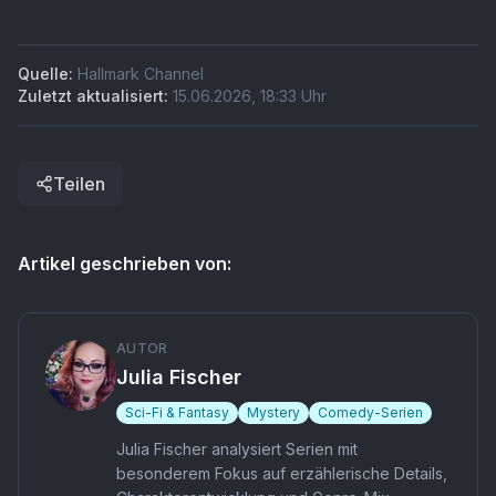
Quelle:
Hallmark Channel
Zuletzt aktualisiert:
15.06.2026
,
18:33
Uhr
Teilen
Artikel geschrieben von:
AUTOR
Julia Fischer
Sci-Fi & Fantasy
Mystery
Comedy-Serien
Julia Fischer analysiert Serien mit
besonderem Fokus auf erzählerische Details,