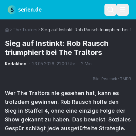
Zum Hauptinhalt springen
Über uns
Impressum
Datenschutz
Nutzungsbedingungen
Red
S
serien.de
The Traitors
Sieg auf Instinkt: Rob Rausch triumphiert bei Th
Sieg auf Instinkt: Rob Rausch
triumphiert bei The Traitors
Redaktion
·
23.05.2026
,
21:00
Uhr
·
2
Min
Bild:
Peacock · TMDB
Wer The Traitors nie gesehen hat, kann es
trotzdem gewinnen. Rob Rausch holte den
Sieg in Staffel 4, ohne eine einzige Folge der
Show gekannt zu haben. Das beweist: Soziales
Gespür schlägt jede ausgetüftelte Strategie.