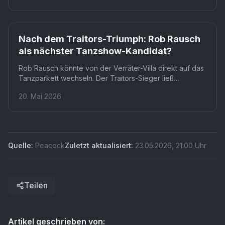
Format kehrt damit zu seinen niederländischen Wurzeln
zurück.
Nach dem Traitors-Triumph: Rob Rausch
als nächster Tanzshow-Kandidat?
Rob Rausch könnte von der Verräter-Villa direkt auf das
Tanzparkett wechseln. Der Traitors-Sieger ließ
gegenüber Medien offen, an Staffel 35 von Dancing
20. Mai 2026
With the Stars teilzunehmen. Besonders brisant: Seine
Finalgegnerin Maura Higgins ist dort bereits fix dabei.
Quelle:
Peacock
Zuletzt aktualisiert:
23.05.2026
,
21:00
Uhr
Teilen
Artikel geschrieben von: