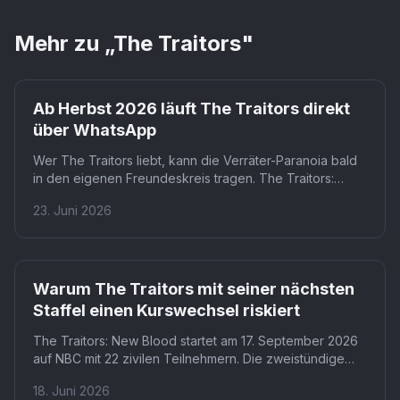
Mehr zu „
The Traitors
"
Ab Herbst 2026 läuft The Traitors direkt
über WhatsApp
Wer The Traitors liebt, kann die Verräter-Paranoia bald
in den eigenen Freundeskreis tragen. The Traitors:
Anywhere überträgt Missionen, Rundtisch-Diskussionen
23. Juni 2026
und Verbannungen vollständig in einen WhatsApp-Chat.
Fans in Deutschland müssen allerdings warten: Der
Launch ist zunächst auf Großbritannien und Irland
beschränkt.
Warum The Traitors mit seiner nächsten
Staffel einen Kurswechsel riskiert
The Traitors: New Blood startet am 17. September 2026
auf NBC mit 22 zivilen Teilnehmern. Die zweistündige
Premiere schickt erstmals ausschließlich Normalos ins
18. Juni 2026
schottische Schloss, moderiert von Alan Cumming. Das