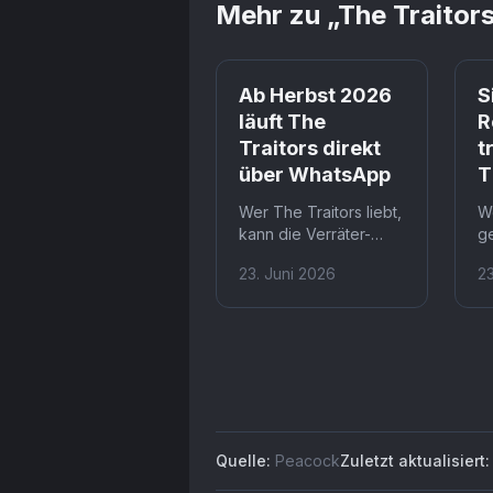
Mehr zu „
The Traitor
Ab Herbst 2026
S
läuft The
R
Traitors direkt
t
über WhatsApp
T
Wer The Traitors liebt,
We
kann die Verräter-
g
Paranoia bald in den
t
23. Juni 2026
2
eigenen
R
Freundeskreis tragen.
Si
The Traitors:
ei
Anywhere überträgt
S
Missionen, Rundtisch-
h
Diskussionen und
S
Verbannungen
sc
vollständig in einen
au
WhatsApp-Chat. Fans
St
Quelle:
Peacock
Zuletzt aktualisiert:
in Deutschland müssen