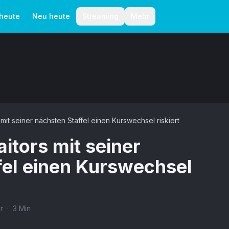
aktionelle Richtlinien
Autoren
 heute
Neu heute
Streaming
Mehr
it seiner nächsten Staffel einen Kurswechsel riskiert
itors mit seiner
fel einen Kurswechsel
r
·
3
Min