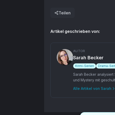
allerdings warten: Der
Launch ist zunächst
auf Großbritannien und
Teilen
Irland beschränkt.
Artikel geschrieben von:
AUTOR
Sarah Becker
Krimi-Serien
Drama-Ser
Sarah Becker analysiert
und Mystery mit geschult
Alle Artikel von
Sarah