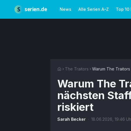
Zum Hauptinhalt springen
Über uns
Impressum
Datenschutz
Nutzungsbedingungen
Red
S
serien.de
News
Alle Serien A–Z
Top 10
The Traitors
Warum The Traitors m
Warum The Tra
nächsten Staf
riskiert
Sarah Becker
·
18.06.2026
,
19:46
Uh