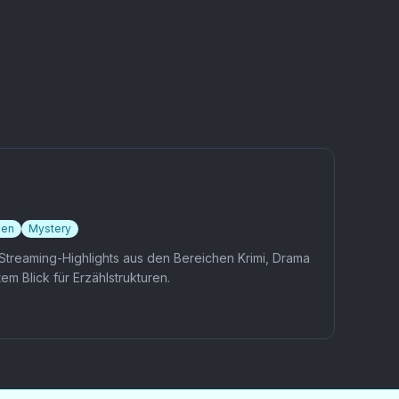
Besonders brisant:
Seine Finalgegnerin
Maura Higgins ist dort
bereits fix dabei.
ien
Mystery
 Streaming-Highlights aus den Bereichen Krimi, Drama
em Blick für Erzählstrukturen.