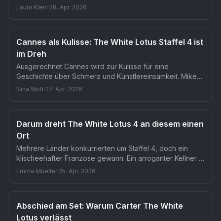
Produktion in Frankreich kurz nach Drehbeginn. Mike
Laura Klein
·
28. Apr. 2026
White schreibt Derns Rolle neu, da die ursprüngliche
Figur für die Gesamtgeschichte zu zentral war, um sie zu
streichen.
Cannes als Kulisse: The White Lotus Staffel 4 ist
im Dreh
Ausgerechnet Cannes wird zur Kulisse für eine
Geschichte über Schmerz und Künstlereinsamkeit. Mike
White plante dieses Thema von Beginn an, lange bevor
Nina Wolf
·
27. Apr. 2026
der Drehort feststand. Dass Glamour und Qual so nah
beieinanderliegen, ist der eigentliche Kern dieser Staffel.
Darum dreht The White Lotus 4 an diesem einen
Ort
Mehrere Länder konkurrierten um Staffel 4, doch ein
klischeehafter Franzose gewann. Ein arroganter Kellner in
Cannes lieferte Mike White und David Bernad das Bild,
Emma Mueller
·
25. Apr. 2026
das sie für ihre neue Staffel suchten. Nun dreht The
White Lotus in Frankreich über Kunst, Ruhm und die
Einsamkeit des Künstlerdaseins.
Abschied am Set: Warum Carter The White
Lotus verlässt