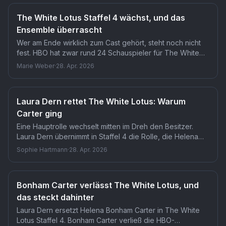
Staffel womöglich nie nach Frankreich gekommen.
The White Lotus Staffel 4 wächst, und das
Ensemble überrascht
Wer am Ende wirklich zum Cast gehört, steht noch nicht
fest. HBO hat zwar rund 24 Schauspieler für The White
Lotus Staffel 4 bestätigt, darunter Alexander Ludwig,
Marie Weber
·
28. Apr. 2026
doch das Casting läuft weiter. Wie viele Namen noch
folgen und welche Rollen sie spielen, bleibt offen.
Laura Dern rettet The White Lotus: Warum
Carter ging
Eine Hauptrolle wechselt mitten im Dreh den Besitzer.
Laura Dern übernimmt in Staffel 4 die Rolle, die Helena
Bonham Carter während der Dreharbeiten in Saint-
Sophie Hartmann
·
28. Apr. 2026
Tropez abgab. Für The White Lotus bedeutet das: Die
bisher internationalste Staffel bekommt auch den
dramatischsten Cast-Wechsel der Seriengeschichte.
Bonham Carter verlässt The White Lotus, und
das steckt dahinter
Laura Dern ersetzt Helena Bonham Carter in The White
Lotus Staffel 4. Bonham Carter verließ die HBO-