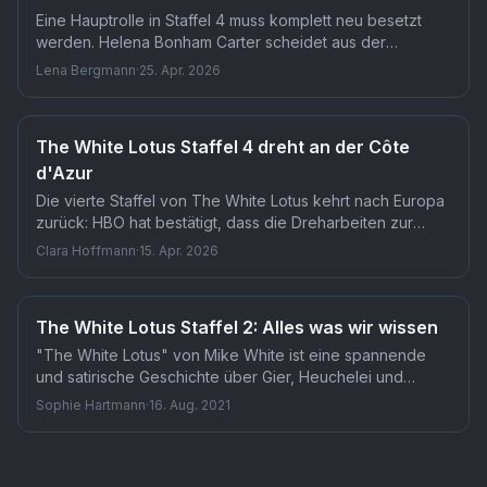
Eine Hauptrolle in Staffel 4 muss komplett neu besetzt
werden. Helena Bonham Carter scheidet aus der
Frankreich-Staffel von The White Lotus aus, obwohl die
Lena Bergmann
·
25. Apr. 2026
Dreharbeiten an der Côte d'Azur bereits laufen. Mike
White schreibt die Rolle jetzt um, was den gesamten
Produktionsplan durcheinanderbringt.
The White Lotus Staffel 4 dreht an der Côte
d'Azur
Die vierte Staffel von The White Lotus kehrt nach Europa
zurück: HBO hat bestätigt, dass die Dreharbeiten zur
neuen Staffel der schwarzen Komödie von Mike White an
Clara Hoffmann
·
15. Apr. 2026
der Französischen Riviera begonnen haben. Cannes, St.
Tropez, Monaco und Paris dienen als Schauplätze, und
das Ganze spielt sich ausgerechnet während der
The White Lotus Staffel 2: Alles was wir wissen
Filmfestspiele von Cannes ab.
"The White Lotus" von Mike White ist eine spannende
und satirische Geschichte über Gier, Heuchelei und
menschliches Verhalten. Was wissen wir über The White
Sophie Hartmann
·
16. Aug. 2021
Lotus Staffel 2?
Serie
The White Lotus
— TMDB-Referenz
tv
/
111803