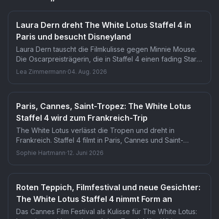
Laura Dern dreht The White Lotus Staffel 4 in
Paris und besucht Disneyland
Laura Dern tauscht die Filmkulisse gegen Minnie Mouse.
Die Oscarpreisträgerin, die in Staffel 4 einen fading Star
spielen soll, machte Pause in Disneyland Paris. Dass
Lea Zimmermann
·
04. Aug. 2026
ausgerechnet die härteste Rolle der Staffel so
entspannte Auszeiten erlaubt, dürfte selbst eingefleischte
White-Lotus-Fans überraschen.
Paris, Cannes, Saint-Tropez: The White Lotus
Staffel 4 wird zum Frankreich-Trip
The White Lotus verlässt die Tropen und dreht in
Frankreich. Staffel 4 filmt in Paris, Cannes und Saint-
Tropez mit über 20 Stars, darunter Laura Dern, Vincent
Sophie Hartmann
·
12. Juni 2026
Cassel und Kumail Nanjiani. Für Fans bedeutet das: neues
Land, neues Luxus-Milieu, gewohnt scharfe
Gesellschaftskritik.
Roten Teppich, Filmfestival und neue Gesichter:
The White Lotus Staffel 4 nimmt Form an
Das Cannes Film Festival als Kulisse für The White Lotus: