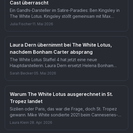
Cast überrascht
Ein Gandhi-Darsteller im Satire-Paradies: Ben Kingsley in
The White Lotus. Kingsley stößt gemeinsam mit Max
Minghella und Pekka Strang zur finalen Besetzung von
Julia Fischer
·
11. Mai 2026
Staffel 4 bei WOW. Dass ausgerechnet ein Oscar-
Preisträger dieses Kalibers in einer HBO-
Gesellschaftssatire landet, hätte kaum jemand erwartet.
Laura Dern übernimmt bei The White Lotus,
nachdem Bonham Carter absprang
The White Lotus Staffel 4 hat jetzt eine neue
Hauptdarstellerin. Laura Dern ersetzt Helena Bonham
Carter, die nach weniger als einer Woche am Set die
Sarah Becker
·
05. Mai 2026
Produktion verließ. Für Zuschauer in Deutschland
bedeutet das: Die teuerste Staffel der Serie, rund 110
Millionen Euro Budget, bekommt ein völlig neues Gesicht.
Warum The White Lotus ausgerechnet in St.
Tropez landet
Sizilien oder Paris, das war die Frage, doch St. Tropez
gewann. Mike White sondierte 2021 beim Canneseries-
Festival noch verschiedene Standorte, bevor
Laura Klein
·
28. Apr. 2026
Festivaldirektor Albin Lewi entscheidende Kontakte
vermittelte. Ohne dieses Zufallstreffen wäre die neue