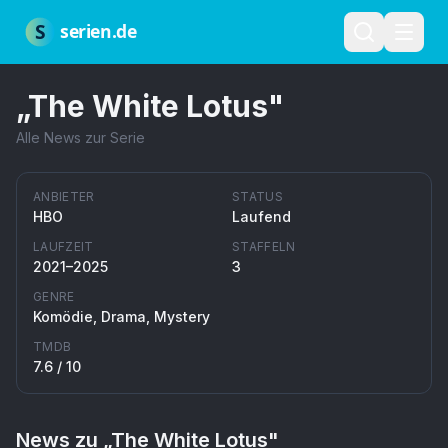
Zum Hauptinhalt springen
Über uns
Impressum
Datenschutz
Nutzungsbedingungen
Red
S
serien.de
„
The White Lotus
"
Alle News zur Serie
ANBIETER
STATUS
HBO
Laufend
LAUFZEIT
STAFFELN
2021–2025
3
GENRE
Komödie, Drama, Mystery
TMDB
7.6
/ 10
News zu „
The White Lotus
"