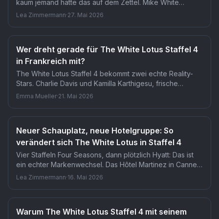
kaum jemand hatte das auf dem Zettel. Mike White
verlagert den Schauplatz von tropischen Resorts ins Herz
Lea Zimmermann
·
27. Mai 2026
des europäischen Kinobetriebs. Dass ausgerechnet die
Filmbranche nun selbst auf der Anklagebank sitzt, ist der
bisher kühnste Schwenk der Serie.
Wer dreht gerade für The White Lotus Staffel 4
in Frankreich mit?
The White Lotus Staffel 4 bekommt zwei echte Reality-
Stars. Charlie Davis und Kamilla Karthigesu, frische
Gesichter aus Survivor 50, werden in der neuen Staffel
Emma Mueller
·
21. Mai 2026
auf HBO zu sehen sein. Showrunner Mike White
verwischt damit die Grenze zwischen Scripted-TV und
Reality-Fernsehen.
Neuer Schauplatz, neue Hotelgruppe: So
verändert sich The White Lotus in Staffel 4
Vier Staffeln Four Seasons, dann plötzlich Hyatt: Das ist
ein echter Markenwechsel. Das Hôtel Martinez in Cannes
übernimmt den Löwenanteil der Drehtage für Staffel 4.
Lea Zimmermann
·
16. Mai 2026
Mike White bricht damit das ungeschriebene Casting-
Prinzip seiner eigenen Serie.
Warum The White Lotus Staffel 4 mit seinem