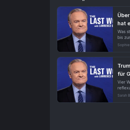
Über
hat 
Was st
bis zu
schon 
Sophie
Trum
für 
Vier W
reflex
besond
Sarah 
Serie
The Last Word with Lawren