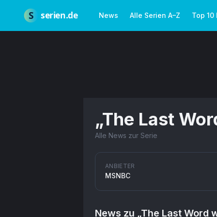
Zum Hauptinhalt springen
Über uns
Impressum
Datenschutz
Nutzungsbedingungen
Red
S
serien.de
News
Alle Serien A–Z
Top 10
„
The Last Wor
Alle News zur Serie
ANBIETER
MSNBC
News zu „
The Last Word w