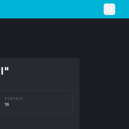
l
"
STAFFELN
16