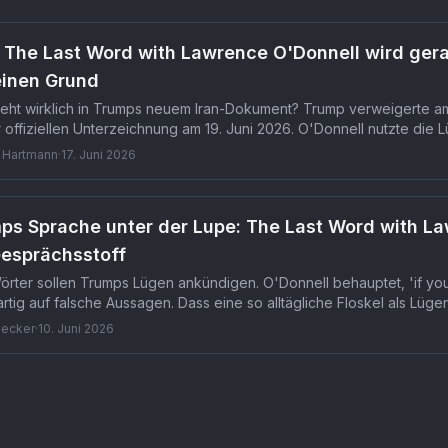
 The Last Word with Lawrence O'Donnell wird gera
einen Grund
eht wirklich in Trumps neuem Iran-Dokument? Trump verweigerte a
r offiziellen Unterzeichnung am 19. Juni 2026. O'Donnell nutzte die 
2015 schriftlich garantiert hatte.
 Hartmann
·
17. Juni 2026
ps Sprache unter der Lupe: The Last Word with La
Gesprächsstoff
örter sollen Trumps Lügen ankündigen. O'Donnell behauptet, 'if you
artig auf falsche Aussagen. Dass eine so alltägliche Floskel als Lüge
ers brisant.
Becker
·
10. Juni 2026
ce O'Donnell
— TMDB-Referenz
tv
/
33303