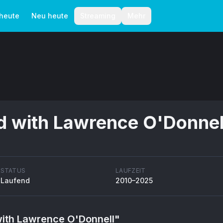
aktionelle Richtlinien
Autoren
 heute
Neu heute
Streaming
Mehr
d with Lawrence O'Donnel
STATUS
LAUFZEIT
Laufend
2010–2025
ith Lawrence O'Donnell
"