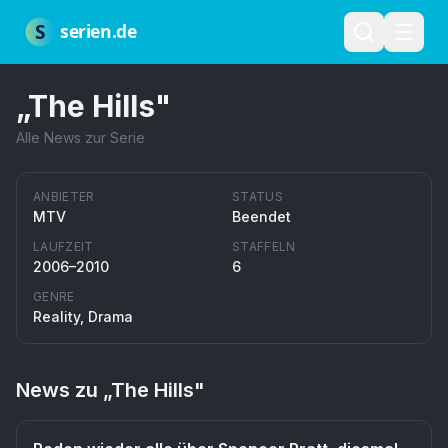
Zum Hauptinhalt springen
Über uns
Impressum
Datenschutz
Nutzungsbedingungen
Red
S
serien.de
„
The Hills
"
Alle News zur Serie
ANBIETER
STATUS
MTV
Beendet
LAUFZEIT
STAFFELN
2006–2010
6
GENRE
Reality, Drama
News zu „
The Hills
"