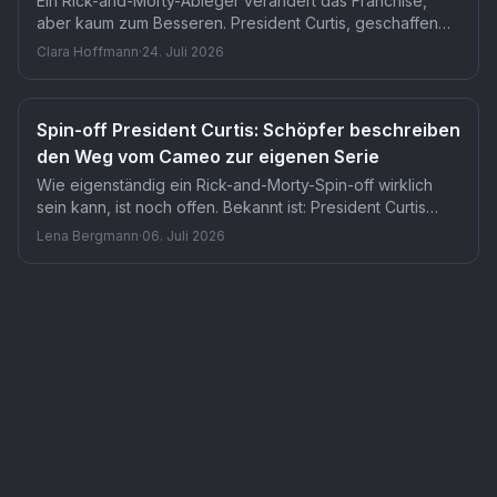
Ein Rick-and-Morty-Ableger verändert das Franchise,
aber kaum zum Besseren. President Curtis, geschaffen
von Dan Harmon und James Siciliano, dreht sich um die
Clara Hoffmann
·
24. Juli 2026
Nebenfigur Andre Curtis, gesprochen von Keith David.
Für Fans bedeutet das: ein Spin-off zum falschen
Zeitpunkt, mit einem Piloten, der die Skepsis eher
Spin-off President Curtis: Schöpfer beschreiben
bestätigt als entkräftet.
den Weg vom Cameo zur eigenen Serie
Wie eigenständig ein Rick-and-Morty-Spin-off wirklich
sein kann, ist noch offen. Bekannt ist: President Curtis
startet am 26. Juli auf Adult Swim, Rick und Morty tauchen
Lena Bergmann
·
06. Juli 2026
nach dem Piloten nicht mehr auf. Ob die Serie ohne ihren
Ursprung funktioniert, entscheidet sich in den nächsten
Serie
President Curtis
— TMDB-Referenz
tv
/
296756
Wochen.