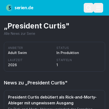
Zum Hauptinhalt springen
Über uns
Impressum
Datenschutz
Nutzungsbedingungen
Red
S
serien.de
„
President Curtis
"
Alle News zur Serie
ANBIETER
STATUS
Adult Swim
In Produktion
LAUFZEIT
STAFFELN
2026
1
News zu „
President Curtis
"
President Curtis debütiert als Rick-and-Morty-
Ableger mit ungewissem Ausgang