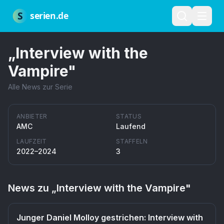
Zum Hauptinhalt springen
Über uns
Impressum
Datenschutz
Nutzungsbedingungen
Red
S
serien.de
„
Interview with the
Vampire
"
Alle News zur Serie
ANBIETER
STATUS
AMC
Laufend
LAUFZEIT
STAFFELN
2022–2024
3
News zu „
Interview with the Vampire
"
Junger Daniel Molloy gestrichen: Interview with