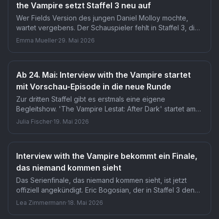
the Vampire setzt Staffel 3 neu auf
Wer Fields Version des jungen Daniel Molloy mochte,
wartet vergebens. Der Schauspieler fehlt in Staffel 3, die
unter neuem Namen als The Vampire Lestat startet. Fans
Emma Mueller
·
29. Mai 2026
bekommen stattdessen Lestat de Lioncourt und seine
Mutter Gabrielle im Mittelpunkt.
Ab 24. Mai: Interview with the Vampire startet
mit Vorschau-Episode in die neue Runde
Zur dritten Staffel gibt es erstmals eine eigene
Begleitshow. 'The Vampire Lestat: After Dark' startet am
24. Mai mit einer Vorschau-Episode auf AMC+ und wird
Julia Fischer
·
19. Mai 2026
wöchentlich von Moderatorin Lizzie Bassett mit Cast-
Interviews begleitet. Für Fans bedeutet das einen neuen
Zugang hinter die Kulissen der Serie.
Interview with the Vampire bekommt ein Finale,
das niemand kommen sieht
Das Serienfinale, das niemand kommen sieht, ist jetzt
offiziell angekündigt. Eric Bogosian, der in Staffel 3 den
Journalisten Daniel Molloy spielt, verspricht ein Finale wie
Lea Zimmermann
·
18. Mai 2026
eine Atombombe. Wer die ersten zwei Staffeln für