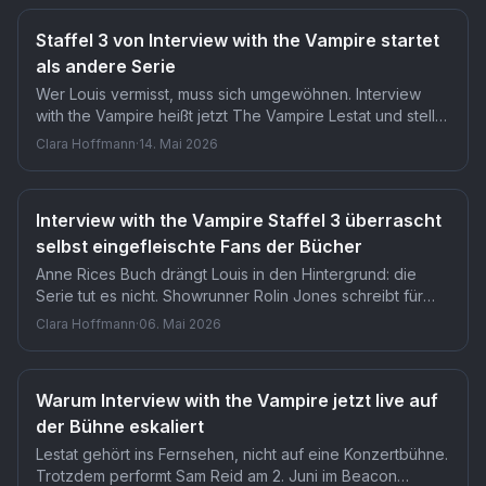
intensiv hielt, sollte sich neu kalibrieren.
Staffel 3 von Interview with the Vampire startet
als andere Serie
Wer Louis vermisst, muss sich umgewöhnen. Interview
with the Vampire heißt jetzt The Vampire Lestat und stellt
ab Staffel 3 Sam Reids Figur in den Vordergrund. Was
Clara Hoffmann
·
14. Mai 2026
folgt, ist lauter, schriller und schamloser als alles, was die
Serie bisher gezeigt hat.
Interview with the Vampire Staffel 3 überrascht
selbst eingefleischte Fans der Bücher
Anne Rices Buch drängt Louis in den Hintergrund: die
Serie tut es nicht. Showrunner Rolin Jones schreibt für
Staffel 3 einen eigenständigen Handlungsstrang, der die
Clara Hoffmann
·
06. Mai 2026
Romanvorlage bewusst ignoriert. Jacob Anderson bleibt
Hauptfigur, obwohl das Buch ihn kaum erwähnt.
Warum Interview with the Vampire jetzt live auf
der Bühne eskaliert
Lestat gehört ins Fernsehen, nicht auf eine Konzertbühne.
Trotzdem performt Sam Reid am 2. Juni im Beacon