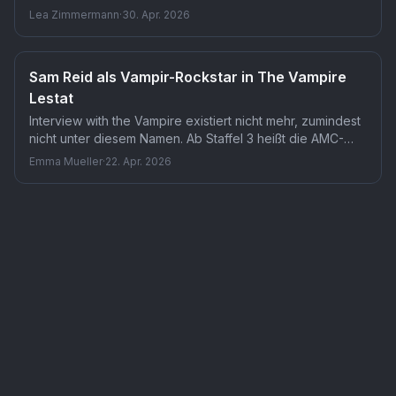
Theatre vollständig in seiner Rolle, mit Originalmusik von
Lea Zimmermann
·
30. Apr. 2026
Komponist Daniel Hart. Ob das Experiment dem
Serienstart nützt oder die Erwartungen an Staffel 3
überfrachtet, entscheidet sich kurz danach.
Sam Reid als Vampir-Rockstar in The Vampire
Lestat
Interview with the Vampire existiert nicht mehr, zumindest
nicht unter diesem Namen. Ab Staffel 3 heißt die AMC-
Serie The Vampire Lestat, mit Sam Reid als neuem
Emma Mueller
·
22. Apr. 2026
Mittelpunkt der Geschichte. Für Fans der Anne-Rice-
Chroniken ist das die Bestätigung, die sie seit zwei
Serie
Interview with the Vampire
— TMDB-Referenz
tv
/
1
Staffeln erwartet haben.