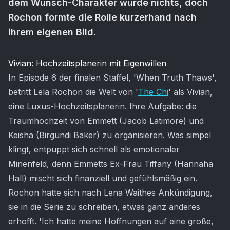
dem Wunsch-Charakter wurde nichts, doch
Rochon formte die Rolle kurzerhand nach
ihrem eigenen Bild.
Artikel-Inhalt
Vivian: Hochzeitsplanerin mit Eigenwillen
In Episode 6 der finalen Staffel, 'When Truth Thaws',
betritt Lela Rochon die Welt von '
The Chi
' als Vivian,
eine Luxus-Hochzeitsplanerin. Ihre Aufgabe: die
Traumhochzeit von Emmett (Jacob Latimore) und
Keisha (Birgundi Baker) zu organisieren. Was simpel
klingt, entpuppt sich schnell als emotionaler
Minenfeld, denn Emmetts Ex-Frau Tiffany (Hannaha
Hall) mischt sich finanziell und gefühlsmäßig ein.
Rochon hatte sich nach Lena Waithes Ankündigung,
sie in die Serie zu schreiben, etwas ganz anderes
erhofft. 'Ich hatte meine Hoffnungen auf eine große,