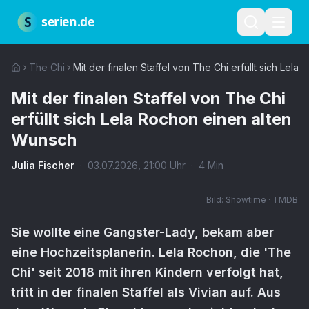
Zum Hauptinhalt springen
Über uns
Impressum
Datenschutz
Nutzungsbedingungen
Red
S
serien.de
The Chi
Mit der finalen Staffel von The Chi erfüllt sich Lel
Mit der finalen Staffel von The Chi
erfüllt sich Lela Rochon einen alten
Wunsch
Julia Fischer
·
03.07.2026
,
21:00
Uhr
·
4
Min
Bild:
Showtime · TMDB
Sie wollte eine Gangster-Lady, bekam aber
eine Hochzeitsplanerin. Lela Rochon, die 'The
Chi' seit 2018 mit ihren Kindern verfolgt hat,
tritt in der finalen Staffel als Vivian auf. Aus