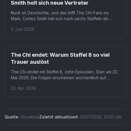
Smith holt sich neue Vertreter
Nuck ist Geschichte, und das trifft The Chi-Fans ins
Mark. Cortez Smith hat sich nach sechs Staffeln als
Serienantagonist neu aufgestellt und zwei Vertretungen
3. Juni 2026
verpflichtet. Was als nächstes kommt, ist offen, aber
Smith macht klar: er ist längst nicht fertig.
The Chi endet: Warum Staffel 8 so viel
Trauer auslöst
The Chi endet mit Staffel 8, zehn Episoden, Start am 22.
Mai 2026. Die Folgen erscheinen wöchentlich auf
Paramount+, mit Jacob Latimore, Birgundi Baker und
23. Apr. 2026
Luke James in den Hauptrollen. Lena Waithe schließt
damit ihr Drama über den Südwesten Chicagos nach
acht Jahren ab.
Quelle:
Showtime
Zuletzt aktualisiert:
03.07.2026
,
21:00
Uhr