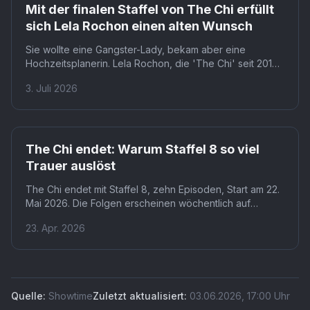
Mit der finalen Staffel von The Chi erfüllt
sich Lela Rochon einen alten Wunsch
Sie wollte eine Gangster-Lady, bekam aber eine
Hochzeitsplanerin. Lela Rochon, die 'The Chi' seit 2018
mit ihren Kindern verfolgt hat, tritt in der finalen Staffel
3. Juli 2026
als Vivian auf. Aus dem Wunsch-Charakter wurde nichts,
doch Rochon formte die Rolle kurzerhand nach ihrem
eigenen Bild.
The Chi endet: Warum Staffel 8 so viel
Trauer auslöst
The Chi endet mit Staffel 8, zehn Episoden, Start am 22.
Mai 2026. Die Folgen erscheinen wöchentlich auf
Paramount+, mit Jacob Latimore, Birgundi Baker und
23. Apr. 2026
Luke James in den Hauptrollen. Lena Waithe schließt
damit ihr Drama über den Südwesten Chicagos nach
acht Jahren ab.
Quelle:
Showtime
Zuletzt aktualisiert:
03.06.2026
,
17:00
Uhr