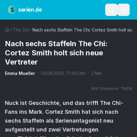
Zum Hauptinhalt springen
Über uns
Impressum
Datenschutz
Nutzungsbedingungen
Red
S
serien.de
The Chi
Nach sechs Staffeln The Chi: Cortez Smith holt sich
Nach sechs Staffeln The Chi:
Cortez Smith holt sich neue
Vertreter
Emma Mueller
·
03.06.2026
,
17:00
Uhr
·
2
Min
Bild:
Showtime · TMDB
Nuck ist Geschichte, und das trifft The Chi-
Fans ins Mark. Cortez Smith hat sich nach
sechs Staffeln als Serienantagonist neu
aufgestellt und zwei Vertretungen