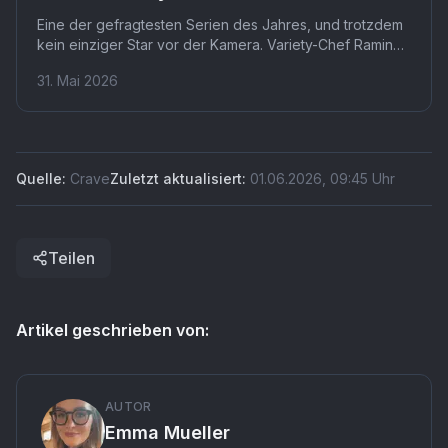
Eine der gefragtesten Serien des Jahres, und trotzdem
kein einziger Star vor der Kamera. Variety-Chef Ramin
Setoodeh lud alle drei Hauptdarsteller von Heated
31. Mai 2026
Rivalry persönlich zu Actors on Actors ein, alle drei
sagten ab. Hinter der Absage steckt eine Strategie, die
zeigt, wie viel Druck hinter den Kulissen herrscht.
Quelle:
Crave
Zuletzt aktualisiert:
01.06.2026
,
09:45
Uhr
Teilen
Artikel geschrieben von:
AUTOR
Emma Mueller