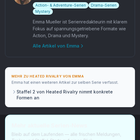
Action- & Adventure-Serien
Drama-Serien
Mystery
Emma Mueller ist Serienredakteurin mit klarem
Fokus auf spannungsgetriebene Formate wie
Action, Drama und Mystery.
Alle Artikel von
Emma
MEHR ZU
HEATED RIVALRY
VON
EMMA
Emma
hat
einen weiteren Artikel
zur selben Serie verfasst.
Staffel 2 von Heated Rivalry nimmt konkrete
Formen an
Mehr aktuelle Serien-News
Bleib auf dem Laufenden — alle frischen Meldungen,