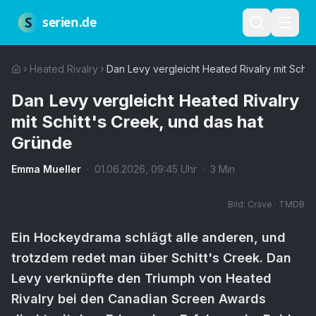
Zum Hauptinhalt springen
Über uns
Impressum
Datenschutz
Nutzungsbedingungen
Red
S
serien.de
Heated Rivalry
Dan Levy vergleicht Heated Rivalry mit Schit
Dan Levy vergleicht Heated Rivalry
mit Schitt's Creek, und das hat
Gründe
Emma Mueller
·
01.06.2026
,
09:45
Uhr
·
3
Min
Bild:
Crave · TMDB
Ein Hockeydrama schlägt alle anderen, und
trotzdem redet man über Schitt's Creek. Dan
Levy verknüpfte den Triumph von Heated
Rivalry bei den Canadian Screen Awards