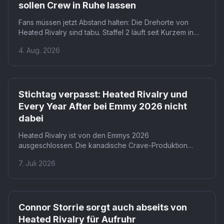
sollen Crew in Ruhe lassen
Fans müssen jetzt Abstand halten: Die Drehorte von
Heated Rivalry sind tabu. Staffel 2 läuft seit Kurzem in
Toronto, mit Hudson Williams und Connor Storrie in den
4. Aug. 2026
Hauptrollen. Der Erfolg der ersten Staffel mit 10,6
Millionen Zuschauern pro Folge macht einen solchen
Appell erstmals nötig.
Stichtag verpasst: Heated Rivalry und
Every Year After bei Emmy 2026 nicht
dabei
Heated Rivalry ist von den Emmys 2026
ausgeschlossen. Die kanadische Crave-Produktion
erfüllt die US-Partnerpflicht nicht, weil HBO Max nur
7. Juli 2026
Verbreitungsrechte kaufte. Für Fans bedeutet das: keine
Emmy-Nominierungen, egal wie groß der Erfolg auf HBO
Max war.
Connor Storrie sorgt auch abseits von
Heated Rivalry für Aufruhr