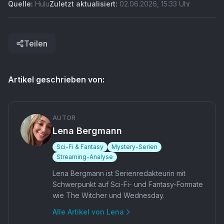
Quelle:
Hulu
Zuletzt aktualisiert:
02.06.2026
,
15:33
Uhr
Teilen
Artikel geschrieben von:
AUTOR
Lena Bergmann
Sci-Fi & Fantasy
Mystery-Serien
Streaming-Analyse
Lena Bergmann ist Serienredakteurin mit
Schwerpunkt auf Sci-Fi- und Fantasy-Formate
wie The Witcher und Wednesday.
Alle Artikel von
Lena