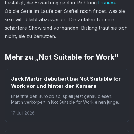
bestätigt, die Erwartung geht in Richtung
Disney+
.
Ob die Serie im Laufe der Staffel noch findet, was sie
sein will, bleibt abzuwarten. Die Zutaten für eine
schärfere Show sind vorhanden. Bislang traut sie sich
nicht, sie zu benutzen.
Mehr zu „
Not Suitable for Work
"
Jack Martin debütiert bei Not Suitable for
Work vor und hinter der Kamera
Er lehnte den Bürojob ab, spielt jetzt genau diesen.
Martin verkörpert in Not Suitable for Work einen jungen
Mann in der Manhattaner Karrierewelt, obwohl er selbst
17. Juli 2026
bewusst den Schauspielerweg wählte. Dieser
Widerspruch prägt seine Figur Josh Teitelbaum von
innen heraus.