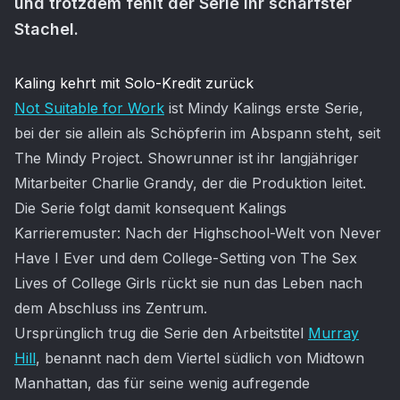
und trotzdem fehlt der Serie ihr schärfster
Stachel.
Artikel-Inhalt
Kaling kehrt mit Solo-Kredit zurück
Not Suitable for Work
ist Mindy Kalings erste Serie,
bei der sie allein als Schöpferin im Abspann steht, seit
The Mindy Project. Showrunner ist ihr langjähriger
Mitarbeiter Charlie Grandy, der die Produktion leitet.
Die Serie folgt damit konsequent Kalings
Karrieremuster: Nach der Highschool-Welt von Never
Have I Ever und dem College-Setting von The Sex
Lives of College Girls rückt sie nun das Leben nach
dem Abschluss ins Zentrum.
Ursprünglich trug die Serie den Arbeitstitel
Murray
Hill
, benannt nach dem Viertel südlich von Midtown
Manhattan, das für seine wenig aufregende