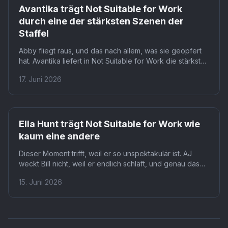
Avantika trägt Not Suitable for Work
durch eine der stärksten Szenen der
Staffel
Abby fliegt raus, und das nach allem, was sie geopfert
hat. Avantika liefert in Not Suitable for Work die stärkste
Szene der Staffel, als Austin ihr persönlich die
17. Juni 2026
Kündigung überbringt. Dass sie ihn trotzdem ruhig aus
ihrer Wohnung wirft, macht den Moment so wirkungsvoll.
Ella Hunt trägt Not Suitable for Work wie
kaum eine andere
Dieser Moment trifft, weil er so unspektakulär ist. AJ
weckt Bill nicht, weil er endlich schläft, und genau das
bricht ihm fast das Herz. Zuschauer von Not Suitable for
15. Juni 2026
Work bekommen hier das Beste, was die Serie zu
bieten hat.