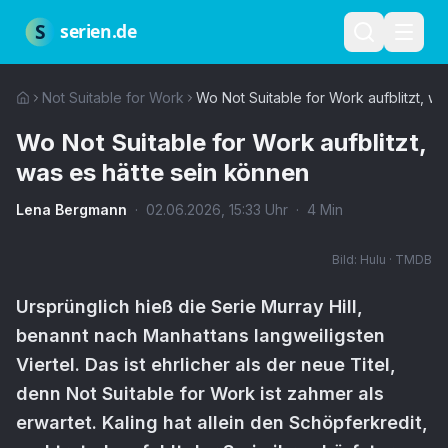
Zum Hauptinhalt springen
Über uns
Impressum
Datenschutz
Nutzungsbedingungen
Red
S
serien.de
Not Suitable for Work
Wo Not Suitable for Work aufblitzt, w
Wo Not Suitable for Work aufblitzt,
was es hätte sein können
Lena Bergmann
·
02.06.2026
,
15:33
Uhr
·
4
Min
Bild:
Hulu · TMDB
Ursprünglich hieß die Serie Murray Hill,
benannt nach Manhattans langweiligsten
Viertel. Das ist ehrlicher als der neue Titel,
denn Not Suitable for Work ist zahmer als
erwartet. Kaling hat allein den Schöpferkredit,