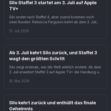
Silo Staffel 3 startet am 3. Juli auf Apple
TV+
Silo endet nach Staffel 4, aber zuerst kommen noch
zwei Runden. Rebecca Ferguson kehrt ab dem 3. Juli
auf Apple TV+ zurück, mit zehn neuen Episoden bis zum
13. Juli 2026
4. September. Für Fans bedeutet das: Die Uhr läuft, die
Geschichte hat ein festes Ende.
Ab 3. Juli kehrt Silo zurück, und Staffel 3
wagt den größten Schritt
Silo zeigt erstmals, wie die Welt wirklich endete. Ab dem
3. Juli erweitert Staffel 3 auf Apple TV+ die Handlung um
die Zeit vor der Apokalypse, mit Rebecca Ferguson als
18. Mai 2026
Juliette Nichols an der Spitze. Wer zwei Staffeln lang auf
Antworten gewartet hat, bekommt sie jetzt.
Silo kehrt zurück und enthüllt das finale
Geheimnis