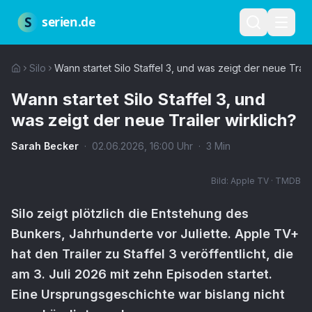
Zum Hauptinhalt springen
Über uns
Impressum
Datenschutz
Nutzungsbedingungen
Red
S
serien.de
Silo
Wann startet Silo Staffel 3, und was zeigt der neue Traile
Wann startet Silo Staffel 3, und
was zeigt der neue Trailer wirklich?
Sarah Becker
·
02.06.2026
,
16:00
Uhr
·
3
Min
Bild:
Apple TV · TMDB
Silo zeigt plötzlich die Entstehung des
Bunkers, Jahrhunderte vor Juliette. Apple TV+
hat den Trailer zu Staffel 3 veröffentlicht, die
am 3. Juli 2026 mit zehn Episoden startet.
Eine Ursprungsgeschichte war bislang nicht