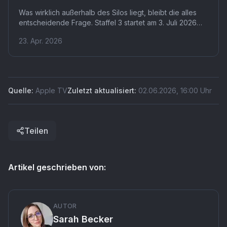
Was wirklich außerhalb des Silos liegt, bleibt die alles
entscheidende Frage. Staffel 3 startet am 3. Juli 2026
auf Apple TV+ und basiert auf Howeys finalem Roman
23. Apr. 2026
"Dust". Ob die Serie das Ende der Bücher übernimmt
oder eigene Wege geht, ist noch offen.
Quelle:
Apple TV
Zuletzt aktualisiert:
02.06.2026
,
16:00
Uhr
Teilen
Artikel geschrieben von:
AUTOR
Sarah Becker