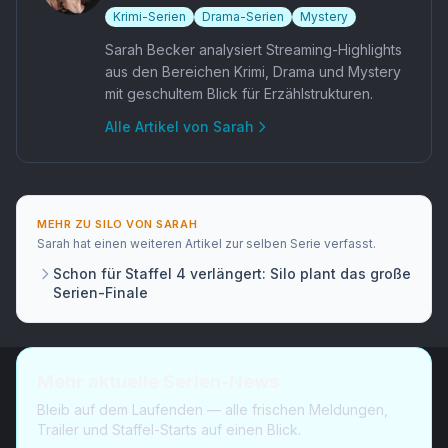
Krimi-Serien
Drama-Serien
Mystery
Sarah Becker analysiert Streaming-Highlights
aus den Bereichen Krimi, Drama und Mystery
mit geschultem Blick für Erzählstrukturen.
Alle Artikel von
Sarah
MEHR ZU
SILO
VON
SARAH
Sarah
hat
einen weiteren Artikel
zur selben Serie verfasst.
Schon für Staffel 4 verlängert: Silo plant das große
Serien-Finale
Mehr aktuelle Serien-News
Bleib auf dem Laufenden — alle frischen Meldungen,
Trailer und Staffel-Starts auf einen Blick.