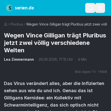
Zum Hauptinhalt springen
Über uns
Impressum
Datenschutz
Nutzungsbedingungen
Red
S
serien.de
Pluribus
Wegen Vince Gilligan trägt Pluribus jetzt zwei völl
Wegen Vince Gilligan trägt Pluribus
jetzt zwei völlig verschiedene
Welten
Lea Zimmermann
·
26.05.2026
,
17:15
Uhr
·
4
Min
Bild:
Apple TV · TMDB
Das Virus verändert alles, aber die Infizierten
sehen aus wie du und ich. Genau das ist
Gilligans Kernidee: ein Kollektiv mit
Schwarmintelligenz, das sich optisch nicht