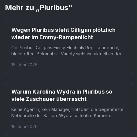
Mehr zu „
Pluribus
"
Wegen Pluribus steht Gilligan plötzlich
wieder im Emmy-Rampenlicht
Ob Pluribus Gilligans Emmy-Fluch als Regisseur bricht,
bleibt offen. Bekannt ist: Variety sieht ihn aktuell an der
Spitze der Drama-Regie-Kategorie, gestützt auf seine
16. Juni 2026
Arbeit an der neuen Serie. Was Zuschauer von Pluribus
selbst erwarten dürfen, wird die entscheidende Frage
der kommenden Wochen sein.
Warum Karolina Wydra in Pluribus so
viele Zuschauer überrascht
Keine Agentin, kein Manager, trotzdem die begehrteste
Nebenrolle der Saison. Wydra hatte ihre Karriere
pausiert, um ihre Kinder großzuziehen, und stand auf
16. Juni 2026
keiner Kandidatenliste der Casting-Direktoren. Nun ist
sie die einzige Figur, die regelmäßig mit Rhea Seehorns