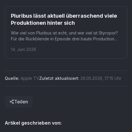
Hauptfigur Carol auf dem Bildschirm zu sehen ist.
Pluribus lässt aktuell überraschend viele
Produktionen hinter sich
Wie viel von Pluribus ist echt, und wie viel ist Styropor?
Für die Rückblende in Episode drei baute Production
Designerin Denise Pizzini ein komplettes Iglu-Hotel auf
14. Juni 2026
einem Soundstage, mit Koi-Skulpturen aus Styropor und
Kristallen im Gips. Wer wissen will, warum die Serie so
viele Produktionen übertrifft, findet hier eine erste
Antwort.
Quelle:
Apple TV
Zuletzt aktualisiert:
26.05.2026
,
17:15
Uhr
Teilen
Artikel geschrieben von: