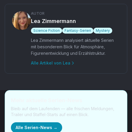
AUTOR
Lea Zimmermann
Science Fiction
Fantasy-Serien
Mystery
Lea Zimmermann analysiert aktuelle Serien
mit besonderem Blick für Atmosphäre,
Figurenentwicklung und Erzählstruktur.
Alle Artikel von
Lea
Mehr aktuelle Serien-News
Bleib auf dem Laufenden — alle frischen Meldungen,
Trailer und Staffel-Starts auf einen Blick.
Alle Serien-News →