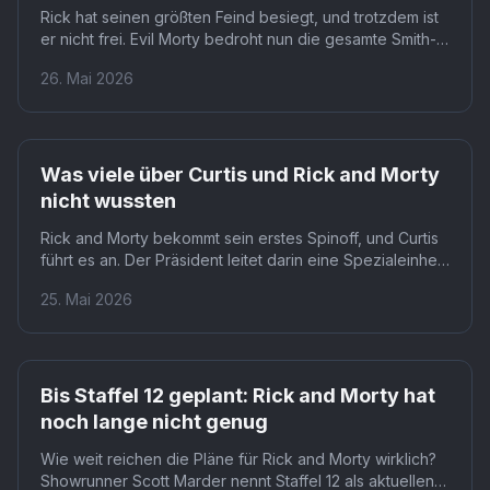
Rick hat seinen größten Feind besiegt, und trotzdem ist
er nicht frei. Evil Morty bedroht nun die gesamte Smith-
Familie mit dem Omega Device, um Rick gefügig zu
26. Mai 2026
halten. Aus dem siegreichen Wissenschaftler wird ein
Getriebener, der Kontrolle und Frieden zugleich sucht.
Was viele über Curtis und Rick and Morty
nicht wussten
Rick and Morty bekommt sein erstes Spinoff, und Curtis
führt es an. Der Präsident leitet darin eine Spezialeinheit
für paranormale Phänomene, strukturell nah an Akte X.
25. Mai 2026
Für Fans bedeutet das: Die Welt der Serie wächst
erstmals über Rick und Morty hinaus.
Bis Staffel 12 geplant: Rick and Morty hat
noch lange nicht genug
Wie weit reichen die Pläne für Rick and Morty wirklich?
Showrunner Scott Marder nennt Staffel 12 als aktuellen