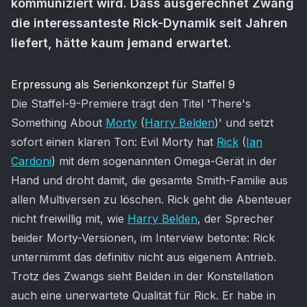
kommuniziert wird. Dass ausgerechnet Zwang
die interessanteste Rick-Dynamik seit Jahren
liefert, hätte kaum jemand erwartet.
Artikel-Inhalt
Erpressung als Serienkonzept für Staffel 9
Die Staffel-9-Premiere trägt den Titel 'There's
Something About
Morty
(
Harry Belden
)' und setzt
sofort einen klaren Ton: Evil Morty hat
Rick
(
Ian
Cardoni
) mit dem sogenannten Omega-Gerät in der
Hand und droht damit, die gesamte Smith-Familie aus
allen Multiversen zu löschen. Rick geht die Abenteuer
nicht freiwillig mit, wie
Harry Belden
, der Sprecher
beider Morty-Versionen, im Interview betonte: Rick
unternimmt das definitiv nicht aus eigenem Antrieb.
Trotz des Zwangs sieht Belden in der Konstellation
auch eine unerwartete Qualität für Rick. Er habe in