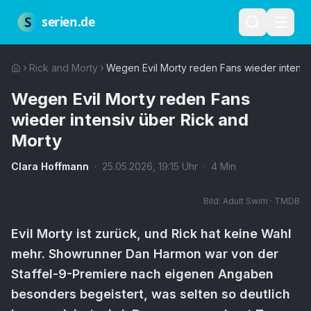
Zum Hauptinhalt springen
Über uns
Impressum
Datenschutz
Nutzungsbedingungen
Red
S
serien.de
Rick and Morty
Wegen Evil Morty reden Fans wieder intensi
Wegen Evil Morty reden Fans
wieder intensiv über Rick and
Morty
Clara Hoffmann
·
25.05.2026
,
19:15
Uhr
·
4
Min
Bild:
Adult Swim · TMDB
Evil Morty ist zurück, und Rick hat keine Wahl
mehr. Showrunner Dan Harmon war von der
Staffel-9-Premiere nach eigenen Angaben
besonders begeistert, was selten so deutlich