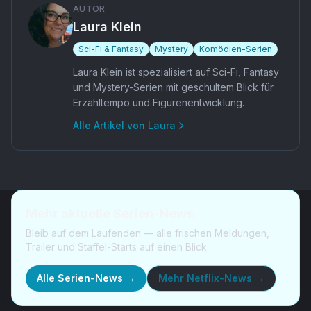
AUTOR
Laura Klein
Sci-Fi & Fantasy
Mystery
Komödien-Serien
Laura Klein ist spezialisiert auf Sci-Fi, Fantasy
und Mystery-Serien mit geschultem Blick für
Erzähltempo und Figurenentwicklung.
Alle Artikel von
Laura
Mehr aktuelle Serien-News
Bleib auf dem Laufenden — alle frischen Meldungen,
Trailer und Staffel-Starts auf einen Blick.
Alle Serien-News →
Mehr
Netflix-News
→