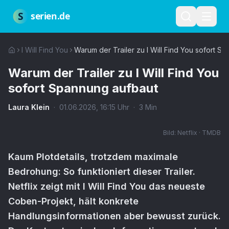
Zum Hauptinhalt springen
Über uns
Impressum
Datenschutz
Nutzungsbedingungen
Red
S
serien.de
I Will Find You
Warum der Trailer zu I Will Find You sofort S
Warum der Trailer zu I Will Find You
sofort Spannung aufbaut
Laura Klein
·
01.06.2026
,
16:15
Uhr
·
3
Min
Bild:
Netflix · TMDB
Kaum Plotdetails, trotzdem maximale
Bedrohung: So funktioniert dieser Trailer.
Netflix zeigt mit I Will Find You das neueste
Coben-Projekt, hält konkrete
Handlungsinformationen aber bewusst zurück.