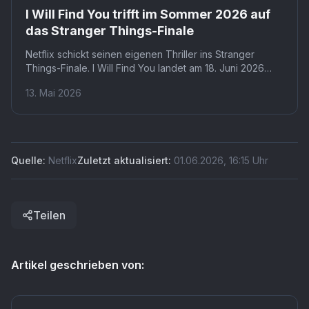
Netflix
I Will Find You trifft im Sommer 2026 auf
das Stranger Things-Finale
Netflix schickt seinen eigenen Thriller ins Stranger
Things-Finale. I Will Find You landet am 18. Juni 2026
mitten in den größten Hype der Plattform. Dass Coben-
13. Mai 2026
Produktionen trotzdem regelmäßig funktionieren, macht
diesen Schachzug weniger riskant als er klingt.
Quelle:
Netflix
Zuletzt aktualisiert:
01.06.2026
,
16:15
Uhr
Teilen
Artikel geschrieben von: