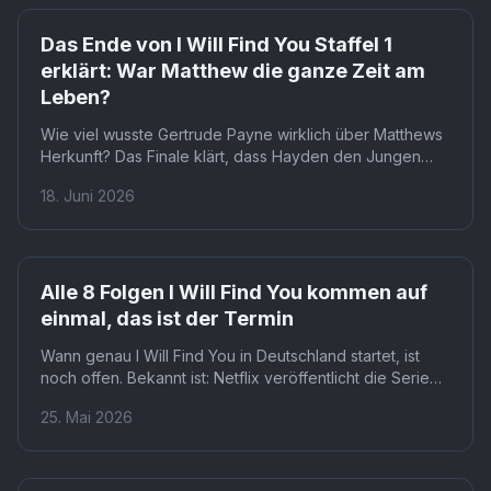
Netflix
Das Ende von I Will Find You Staffel 1
erklärt: War Matthew die ganze Zeit am
Leben?
Wie viel wusste Gertrude Payne wirklich über Matthews
Herkunft? Das Finale klärt, dass Hayden den Jungen
entführte, weil er ihn für seinen leiblichen Sohn hielt,
18. Juni 2026
doch die Rolle von Madeleine Stowes Figur bleibt
vielschichtig. Für Zuschauer, die zwischen den Zeilen
lesen, wirft das Ende mehr Fragen auf, als es
beantwortet.
Netflix
Alle 8 Folgen I Will Find You kommen auf
einmal, das ist der Termin
Wann genau I Will Find You in Deutschland startet, ist
noch offen. Bekannt ist: Netflix veröffentlicht die Serie
international am 18. Juni mit allen acht Folgen
25. Mai 2026
gleichzeitig. Ob der deutschsprachige Raum denselben
Termin bekommt, bleibt abzuwarten.