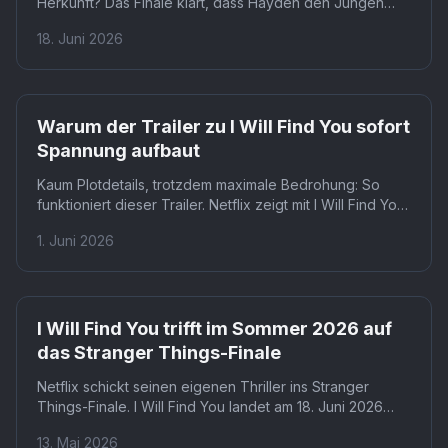
Herkunft? Das Finale klärt, dass Hayden den Jungen
entführte, weil er ihn für seinen leiblichen Sohn hielt,
18. Juni 2026
doch die Rolle von Madeleine Stowes Figur bleibt
vielschichtig. Für Zuschauer, die zwischen den Zeilen
lesen, wirft das Ende mehr Fragen auf, als es
beantwortet.
Netflix
Warum der Trailer zu I Will Find You sofort
Spannung aufbaut
Kaum Plotdetails, trotzdem maximale Bedrohung: So
funktioniert dieser Trailer. Netflix zeigt mit I Will Find You
das neueste Coben-Projekt, hält konkrete
1. Juni 2026
Handlungsinformationen aber bewusst zurück. Der
Kontrast zwischen Informationsarmut und dichter
Atmosphäre ist das eigentliche Versprechen.
Netflix
I Will Find You trifft im Sommer 2026 auf
das Stranger Things-Finale
Netflix schickt seinen eigenen Thriller ins Stranger
Things-Finale. I Will Find You landet am 18. Juni 2026
mitten in den größten Hype der Plattform. Dass Coben-
13. Mai 2026
Produktionen trotzdem regelmäßig funktionieren, macht