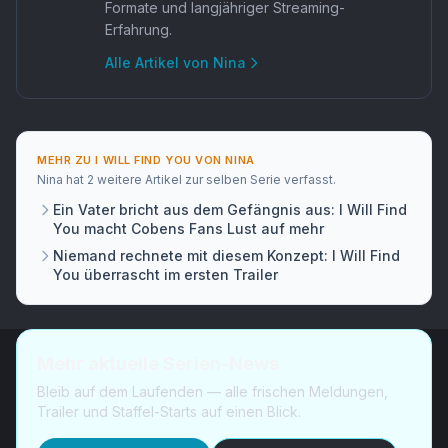
Formate und langjähriger Streaming-
Erfahrung.
Alle Artikel von
Nina
MEHR ZU
I WILL FIND YOU
VON
NINA
Nina
hat
2 weitere Artikel
zur selben Serie verfasst.
Ein Vater bricht aus dem Gefängnis aus: I Will Find
You macht Cobens Fans Lust auf mehr
Niemand rechnete mit diesem Konzept: I Will Find
You überrascht im ersten Trailer
Mehr aktuelle Serien-News
Bleib auf dem Laufenden — alle frischen Meldungen,
Trailer und Staffel-Starts auf einen Blick.