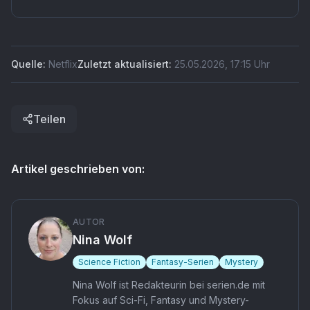
diesen Schachzug weniger riskant als er klingt.
Quelle:
Netflix
Zuletzt aktualisiert:
25.05.2026
,
17:15
Uhr
Teilen
Artikel geschrieben von:
AUTOR
Nina Wolf
Science Fiction
Fantasy-Serien
Mystery
Nina Wolf ist Redakteurin bei serien.de mit
Fokus auf Sci-Fi, Fantasy und Mystery-