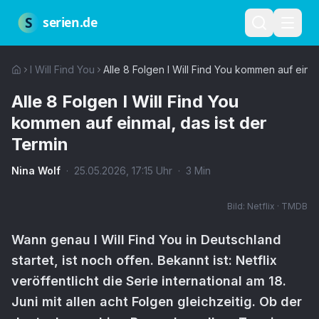
Zum Hauptinhalt springen
Über uns
Impressum
Datenschutz
Nutzungsbedingungen
Red
S
serien.de
I Will Find You
Alle 8 Folgen I Will Find You kommen auf einma
Alle 8 Folgen I Will Find You
kommen auf einmal, das ist der
Termin
Nina Wolf
·
25.05.2026
,
17:15
Uhr
·
3
Min
Bild:
Netflix · TMDB
Wann genau I Will Find You in Deutschland
startet, ist noch offen. Bekannt ist: Netflix
veröffentlicht die Serie international am 18.
Juni mit allen acht Folgen gleichzeitig. Ob der