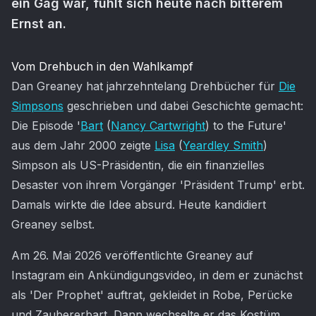
ein Gag war, fühlt sich heute nach bitterem
Ernst an.
Artikel-Inhalt
Vom Drehbuch in den Wahlkampf
Dan Greaney hat jahrzehntelang Drehbücher für
Die
Simpsons
geschrieben und dabei Geschichte gemacht:
Die Episode '
Bart
(
Nancy Cartwright
) to the Future'
aus dem Jahr 2000 zeigte
Lisa
(
Yeardley Smith
)
Simpson als US-Präsidentin, die ein finanzielles
Desaster von ihrem Vorgänger 'Präsident Trump' erbt.
Damals wirkte die Idee absurd. Heute kandidiert
Greaney selbst.
Am 26. Mai 2026 veröffentlichte Greaney auf
Instagram ein Ankündigungsvideo, in dem er zunächst
als 'Der Prophet' auftrat, gekleidet in Robe, Perücke
und Zaubererbart. Dann wechselte er das Kostüm,