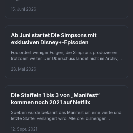
Folgen erscheinen zwischen Juni und August
15. Juni 2026
ausschließlich auf der Plattform. Ob das Modell
dauerhaft funktioniert, hängt davon ab, ob Fans dafür
wirklich ein Abo abschließen.
Ab Juni startet Die Simpsons mit
exklusiven Disney+-Episoden
Fox ordert weniger Folgen, die Simpsons produzieren
trotzdem weiter. Der Überschuss landet nicht im Archiv,
sondern exklusiv bei Disney+: drei neue Episoden ab
28. Mai 2026
Juni 2026. Das Ergebnis ist eine Serie, die gleichzeitig
auf zwei Plattformen lebt und Fans zwingt, beide zu
nutzen.
Die Staffeln 1 bis 3 von „Manifest“
kommen noch 2021 auf Netflix
Soeben wurde bekannt das Manifest um eine vierte und
letzte Staffel verlängert wird. Alle drei bisherigen
Staffeln werden bis Ende 2021 auf Netflix zu sehen sein.
12. Sept. 2021