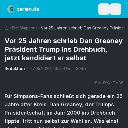
Zum Hauptinhalt springen
Über uns
Impressum
Datenschutz
Nutzungsbedingungen
Red
S
serien.de
Die Simpsons
Vor 25 Jahren schrieb Dan Greaney Präsident T
Vor 25 Jahren schrieb Dan Greaney
Präsident Trump ins Drehbuch,
jetzt kandidiert er selbst
Redaktion
·
27.05.2026
,
14:45
Uhr
·
3
Min
Bild:
FOX · TMDB
Für Simpsons-Fans schließt sich gerade ein 25
Jahre alter Kreis. Dan Greaney, der Trumps
Präsidentschaft im Jahr 2000 ins Drehbuch
tippte, tritt nun selbst zur Wahl an. Was einst