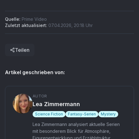
klares Signal für eine Karriere im Aufwind.
Quelle:
Prime Video
Zuletzt aktualisiert:
07.04.2026
,
20:18
Uhr
Teilen
Artikel geschrieben von:
AUTOR
Lea Zimmermann
Science Fiction
Fantasy-Serien
Mystery
Lea Zimmermann analysiert aktuelle Serien
mit besonderem Blick für Atmosphäre,
Figurenentwicklung und Erzählstruktur.