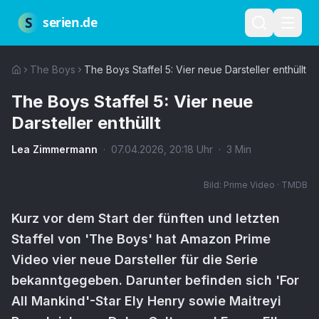
Zum Hauptinhalt springen
Über uns
Impressum
Datenschutz
Nutzungsbedingungen
Red
S
serien.de
The Boys
The Boys Staffel 5: Vier neue Darsteller enthüllt
The Boys Staffel 5: Vier neue
Darsteller enthüllt
Lea Zimmermann
·
07.04.2026
,
20:18
Uhr
·
3
Min
Bild:
Prime Video · TMDB
Kurz vor dem Start der fünften und letzten
Staffel von 'The Boys' hat Amazon Prime
Video vier neue Darsteller für die Serie
bekanntgegeben. Darunter befinden sich 'For
All Mankind'-Star Ely Henry sowie Maitreyi