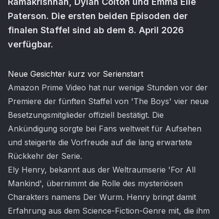
Ramakrishnan, Dylan Colton und Emma Elle
Paterson. Die ersten beiden Episoden der
finalen Staffel sind ab dem 8. April 2026
verfügbar.
Artikel-Inhalt
Neue Gesichter kurz vor Serienstart
Amazon Prime Video hat nur wenige Stunden vor der
Premiere der fünften Staffel von 'The Boys' vier neue
Besetzungsmitglieder offiziell bestätigt. Die
Ankündigung sorgte bei Fans weltweit für Aufsehen
und steigerte die Vorfreude auf die lang erwartete
Rückkehr der Serie.
Ely Henry, bekannt aus der Weltraumserie 'For All
Mankind', übernimmt die Rolle des mysteriösen
Charakters namens Der Wurm. Henry bringt damit
Erfahrung aus dem Science-Fiction-Genre mit, die ihm