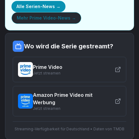
Alle Serien-News →
Mehr
Prime Video-News
→
Wo wird die Serie gestreamt?
Prime Video
Jetzt streamen
Amazon Prime Video mit
Werbung
Jetzt streamen
Streaming-Verfügbarkeit für Deutschland • Daten von TMDB