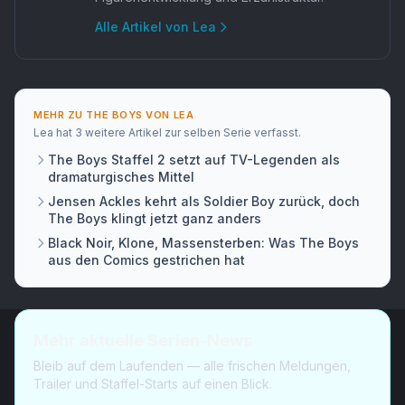
Alle Artikel von
Lea
MEHR ZU
THE BOYS
VON
LEA
Lea
hat
3 weitere Artikel
zur selben Serie verfasst.
The Boys Staffel 2 setzt auf TV-Legenden als
dramaturgisches Mittel
Jensen Ackles kehrt als Soldier Boy zurück, doch
The Boys klingt jetzt ganz anders
Black Noir, Klone, Massensterben: Was The Boys
aus den Comics gestrichen hat
Mehr aktuelle Serien-News
Bleib auf dem Laufenden — alle frischen Meldungen,
Trailer und Staffel-Starts auf einen Blick.