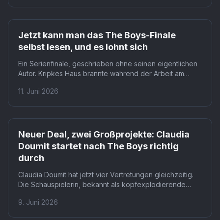
fehlen. Für Zuschauer, die wissen wollen, was nach The
Boys kommt, ist das Franchise zumindest der erste
greifbare Hinweis.
Prime
Jetzt kann man das The Boys-Finale
selbst lesen, und es lohnt sich
Ein Serienfinale, geschrieben ohne seinen eigentlichen
Autor. Kripkes Haus brannte während der Arbeit am
wichtigsten Skript der Serie ab, weshalb Neira und Reed
11. Juni 2026
die Federführung übernahmen. Das fertige Drehbuch
trägt trotzdem Kripkes Handschrift, weil er rechtzeitig
zurückkehrte.
Prime
Neuer Deal, zwei Großprojekte: Claudia
Doumit startet nach The Boys richtig
durch
Claudia Doumit hat jetzt vier Vertretungen gleichzeitig.
Die Schauspielerin, bekannt als kopfexplodierende
Supe-Politikerin Victoria Neuman aus The Boys, hat
9. Juni 2026
zusätzlich die Agentur Verve unter Vertrag genommen.
Mit zwei Großprojekten in der Pipeline ist der Schritt ein