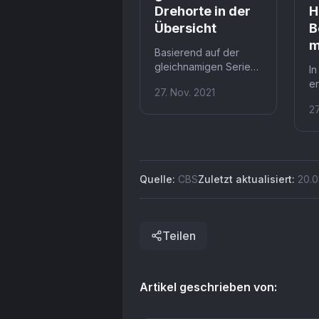
Drehorte in der
H
Übersicht
B
m
Basierend auf der
gleichnamigen Serie
In
aus 1975 hält sich
er
27. Nov. 2021
"S.W.A.T." nicht mit
wi
Action zurück, wenn
27
S.
das Team mit
wi
glühenden Waffen
Ha
loslegt, um den Tag zu
E
retten.
u
Quelle:
CBS
Zuletzt aktualisiert:
20.0
Teilen
Artikel geschrieben von: