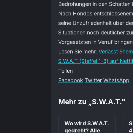
Bedrohungen in den Schatten l
Nach Hondos entschlossenem 
seine Unzufriedenheit über de
Situationen noch deutlicher z
Vorgesetzten in Verruf bringen
Lesen Sie mehr:
Verlässt She
S.W.A.T (Staffel 1-3) auf Netfl
Teilen
Facebook
Twitter
WhatsApp
Mehr zu „
S.W.A.T.
"
Wo wird S.W.A.T.
S
gedreht? Alle
4