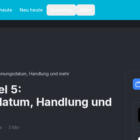
aktionelle Richtlinien
Autoren
 heute
Neu heute
Streaming
Mehr
cheinungsdatum, Handlung und mehr
el 5:
datum, Handlung und
r
·
3
Min