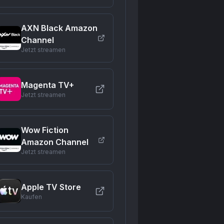
AXN Black Amazon
Channel
Jetzt streamen
Magenta TV+
Jetzt streamen
Wow Fiction
Amazon Channel
Jetzt streamen
Apple TV Store
Kaufen