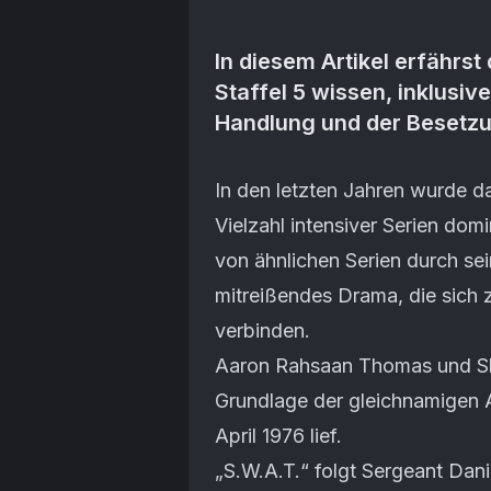
In diesem Artikel erfährst 
Staffel 5 wissen, inklusi
Handlung und der Besetz
Artikel-Inhalt
In den letzten Jahren wurde
Vielzahl intensiver Serien domi
von ähnlichen Serien durch se
mitreißendes Drama, die sich 
verbinden.
Aaron Rahsaan Thomas und Sha
Grundlage der gleichnamigen A
April 1976 lief.
„S.W.A.T.“ folgt Sergeant Dan