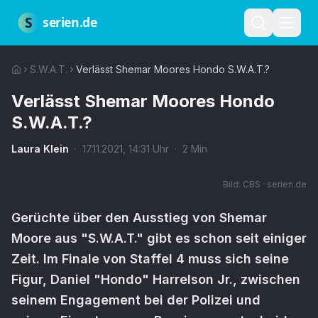
Zum Hauptinhalt springen
Über uns
Impressum
Datenschutz
Nutzungsbedingungen
Red
S
serien.de
S.W.A.T.
Verlässt Shemar Moores Hondo S.W.A.T.?
Verlässt Shemar Moores Hondo
S.W.A.T.?
Laura Klein
·
17.11.2021
,
14:31
Uhr
·
2
Min
Bild:
CBS · serien.de
Gerüchte über den Ausstieg von Shemar
Moore aus "S.W.A.T." gibt es schon seit einiger
Zeit. Im Finale von Staffel 4 muss sich seine
Figur, Daniel "Hondo" Harrelson Jr., zwischen
seinem Engagement bei der Polizei und