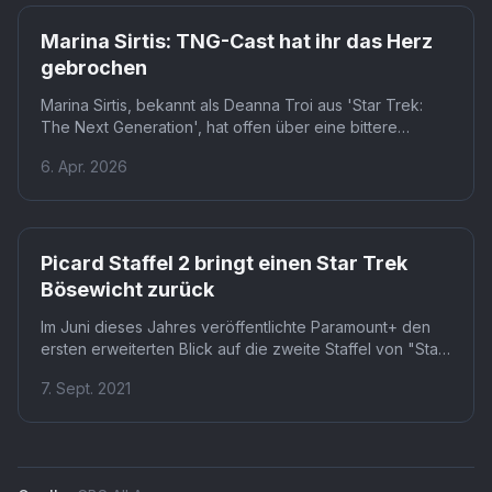
Marina Sirtis: TNG-Cast hat ihr das Herz
gebrochen
Marina Sirtis, bekannt als Deanna Troi aus 'Star Trek:
The Next Generation', hat offen über eine bittere
Enttäuschung gesprochen, die sie während der
6. Apr. 2026
Dreharbeiten zu 'Star Trek: Picard' Staffel 3 erlebte. Die
Schauspielerin wirft einem Teil ihrer langjährigen
Serienkollegen vor, sie in einer besonders schweren
Lebensphase allein gelassen zu haben. Ihre
emotionalen Worte 'Ihr habt mir das Herz gebrochen'
Picard Staffel 2 bringt einen Star Trek
sorgen nun für Aufsehen in der Fangemeinde.
Bösewicht zurück
Im Juni dieses Jahres veröffentlichte Paramount+ den
ersten erweiterten Blick auf die zweite Staffel von "Star
Trek: Picard", eines von mehreren "Star Trek"-
7. Sept. 2021
Projekten, die mit dem Start des Streaming-Dienstes
Premiere feierten.