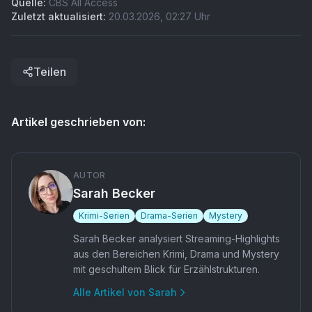
Quelle:
CBS All Access
Zuletzt aktualisiert:
20.03.2026
,
02:27
Uhr
Teilen
Artikel geschrieben von:
AUTOR
Sarah Becker
Krimi-Serien
Drama-Serien
Mystery
Sarah Becker analysiert Streaming-Highlights
aus den Bereichen Krimi, Drama und Mystery
mit geschultem Blick für Erzählstrukturen.
Alle Artikel von
Sarah