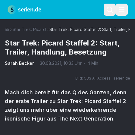
Zum Hauptinhalt springen
Über uns
Impressum
Datenschutz
Nutzungsbedingungen
Red
S
serien.de
Star Trek: Picard
Star Trek: Picard Staffel 2: Start, Trailer,
Star Trek: Picard Staffel 2: Start,
Trailer, Handlung, Besetzung
Sarah Becker
·
30.08.2021
,
10:33
Uhr
·
4
Min
Bild:
CBS All Access · serien.de
Mach dich bereit für das Q des Ganzen, denn
der erste Trailer zu Star Trek: Picard Staffel 2
zeigt uns mehr über eine wiederkehrende
ikonische Figur aus The Next Generation.