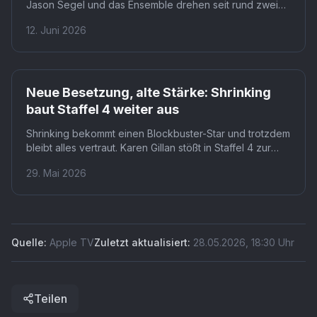
Jason Segel und das Ensemble drehen seit rund zwei
Wochen neue Folgen der Apple-TV-Comedy. Für Fans
12. Juni 2026
bedeutet das: Eine Serie, die wie ein Finale endete,
bekommt doch noch ein Kapitel.
Neue Besetzung, alte Stärke: Shrinking
baut Staffel 4 weiter aus
Shrinking bekommt einen Blockbuster-Star und trotzdem
bleibt alles vertraut. Karen Gillan stößt in Staffel 4 zur
Apple-TV+-Serie, während Co-Creator Bill Lawrence
29. Mai 2026
einen Zeitsprung und eine komplett neue Geschichte
ankündigt. Für Fans bedeutet das: bekannte Gesichter in
unbekanntem Terrain.
Quelle:
Apple TV
Zuletzt aktualisiert:
28.05.2026
,
18:30
Uhr
Teilen