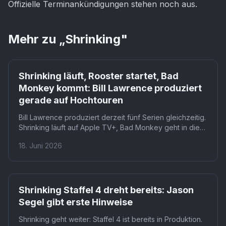
Offizielle Terminankündigungen stehen noch aus.
Mehr zu „
Shrinking
"
Shrinking läuft, Rooster startet, Bad
Monkey kommt: Bill Lawrence produziert
gerade auf Hochtouren
Bill Lawrence produziert derzeit fünf Serien gleichzeitig.
Shrinking läuft auf Apple TV+, Bad Monkey geht in die
zweite Staffel, Rooster mit Steve Carell befindet sich bei
18. Juni 2026
HBO im Writers Room. Kein anderer Comedy-
Showrunner seiner Generation hat aktuell mehr Projekte
im aktiven Betrieb.
Shrinking Staffel 4 dreht bereits: Jason
Segel gibt erste Hinweise
Shrinking geht weiter: Staffel 4 ist bereits in Produktion.