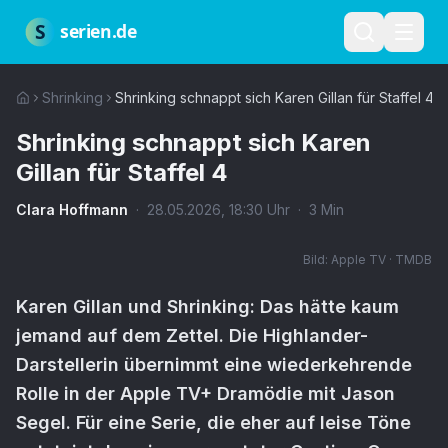
Zum Hauptinhalt springen
Über uns
Impressum
Datenschutz
Nutzungsbedingungen
Red
S
serien.de
Shrinking
Shrinking schnappt sich Karen Gillan für Staffel 4
Shrinking schnappt sich Karen
Gillan für Staffel 4
Clara Hoffmann
·
28.05.2026
,
18:30
Uhr
·
3
Min
Bild:
Apple TV · TMDB
Karen Gillan und Shrinking: Das hätte kaum
jemand auf dem Zettel. Die Highlander-
Darstellerin übernimmt eine wiederkehrende
Rolle in der Apple TV+ Dramödie mit Jason
Segel. Für eine Serie, die eher auf leise Töne