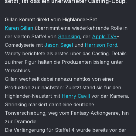
setzt, ist das ein unerwarteter Casting-Coup.
Artikel-Inhalt
Gillan kommt direkt vom Highlander-Set
Karen Gillan
übernimmt eine wiederkehrende Rolle in
der vierten Staffel von
Shrinking
, der
Apple TV+
-
Comedyserie mit
Jason Segel
und
Harrison Ford
.
Variety berichtete als erstes über das Casting. Details
zu ihrer Figur halten die Produzenten bislang unter
Verschluss.
Gillan wechselt dabei nahezu nahtlos von einer
Produktion zur nächsten: Zuletzt stand sie für den
Highlander-Neustart mit
Henry Cavill
vor der Kamera.
Shrinking markiert damit eine deutliche
Tonverschiebung, weg vom Fantasy-Actiongenre, hin
zur Dramödie.
Die Verlängerung für Staffel 4 wurde bereits vor der