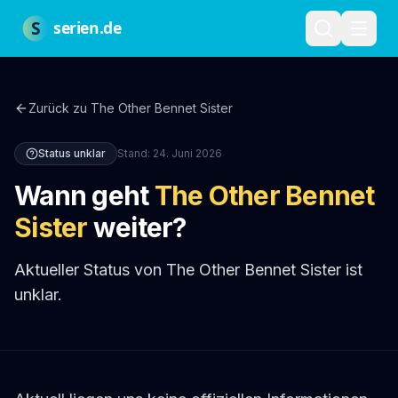
Zum Hauptinhalt springen
Über uns
Impressum
Datenschutz
Nutzungsbedingungen
Red
S
serien.de
Zurück zu
The Other Bennet Sister
Status unklar
Stand:
24. Juni 2026
Wann geht
The Other Bennet
Sister
weiter?
Aktueller Status von The Other Bennet Sister ist
unklar.