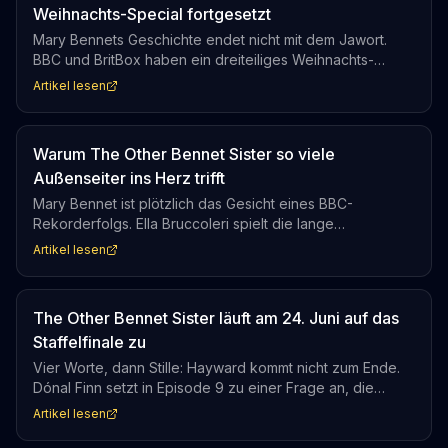
Weihnachts-Special fortgesetzt
Mary Bennets Geschichte endet nicht mit dem Jawort.
BBC und BritBox haben ein dreiteiliges Weihnachts-
Special zu The Other Bennet Sister bestellt. Autorin Sarah
Artikel lesen
Quintrell schreibt weiter, was bedeutet: Ton, Tempo und
Tiefe der ersten Staffel bleiben erhalten.
Warum The Other Bennet Sister so viele
Außenseiter ins Herz trifft
Mary Bennet ist plötzlich das Gesicht eines BBC-
Rekorderfolgs. Ella Bruccoleri spielt die lange
übersehene Bennet-Schwester in der BBC-Produktion,
Artikel lesen
die auch auf BritBox in den USA reüssiert. Wer sich je wie
ein Außenseiter gefühlt hat, findet hier sein
Serienpendant.
The Other Bennet Sister läuft am 24. Juni auf das
Staffelfinale zu
Vier Worte, dann Stille: Hayward kommt nicht zum Ende.
Dónal Finn setzt in Episode 9 zu einer Frage an, die
William Ryder mit seinem Auftritt abwürgt. Dass
Artikel lesen
ausgerechnet Marys früherer Verehrer den Moment
sabotiert, gibt der Szene eine bittere Note.