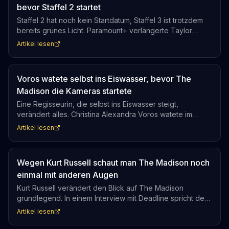
bevor Staffel 2 startet
Staffel 2 hat noch kein Startdatum, Staffel 3 ist trotzdem
bereits grünes Licht. Paramount+ verlängerte Taylor
Sheridans Drama, bevor die zweite Staffel überhaupt
Artikel lesen
ausgestrahlt wurde. Das ist entweder blindes Vertrauen
oder ein klares Zeichen: Die Plattform braucht diesen
Titel.
Voros watete selbst ins Eiswasser, bevor The
Madison die Kameras startete
Eine Regisseurin, die selbst ins Eiswasser steigt,
verändert alles. Christina Alexandra Voros watete im
Oktober in einen Montana-Bach, um zu messen, wie
Artikel lesen
lange es dauert, bis ihre Beine taub werden. Was sie
dabei lernte, formte jeden Moment der Eiswasser-Szenen
mit Michelle Pfeiffer und Rebecca Spence.
Wegen Kurt Russell schaut man The Madison noch
einmal mit anderen Augen
Kurt Russell verändert den Blick auf The Madison
grundlegend. In einem Interview mit Deadline spricht der
Schauspieler über seine Rolle in der Serie und eine
Artikel lesen
Karriere, die er selbst als die eines betrunkenen Fahrers
bezeichnet. Wer The Madison gesehen hat, wird