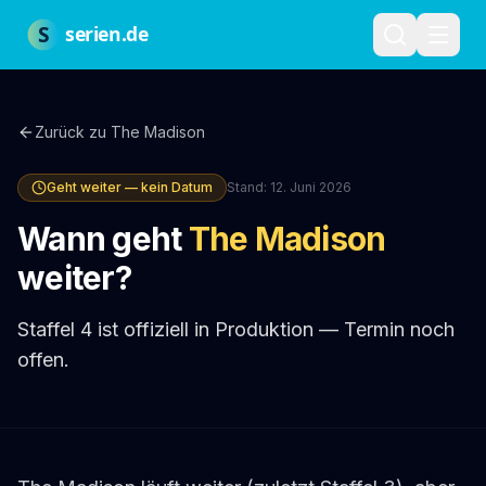
Zum Hauptinhalt springen
Über uns
Impressum
Datenschutz
Nutzungsbedingungen
Red
S
serien.de
Zurück zu
The Madison
Geht weiter — kein Datum
Stand:
12. Juni 2026
Wann geht
The Madison
weiter?
Staffel 4 ist offiziell in Produktion — Termin noch
offen.