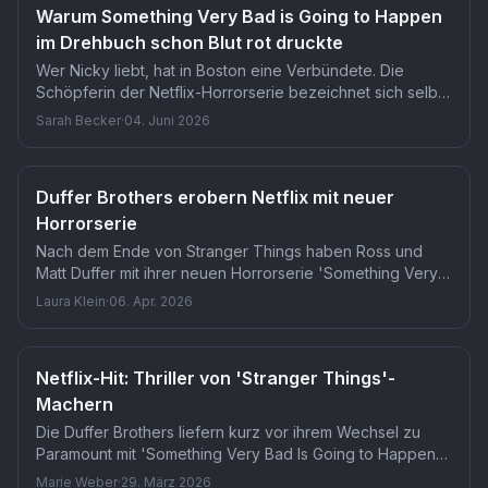
Warum Something Very Bad is Going to Happen
im Drehbuch schon Blut rot druckte
Wer Nicky liebt, hat in Boston eine Verbündete. Die
Schöpferin der Netflix-Horrorserie bezeichnet sich selbst
als 'Nicky-Apologistin' und schrieb die Serie wie eine
Sarah Becker
·
04. Juni 2026
öffentliche Therapiesitzung. Fans der Figur dürfen darauf
vertrauen, dass diese Haltung jeden Schreibentscheid
beeinflusst hat.
Duffer Brothers erobern Netflix mit neuer
Horrorserie
Nach dem Ende von Stranger Things haben Ross und
Matt Duffer mit ihrer neuen Horrorserie 'Something Very
Bad is Going to Happen' bei Netflix eingeschlagen wie
Laura Klein
·
06. Apr. 2026
eine Bombe. Die Serie gehört derzeit zu den zehn
meistgestreamten Serien weltweit auf der Plattform und
belegt beeindruckend den dritten Platz in den globalen
Netflix-Hit: Thriller von 'Stranger Things'-
Charts. Kritiker und Zuschauer sind gleichermaßen
Machern
begeistert von der atmosphärischen Schauerserie.
Die Duffer Brothers liefern kurz vor ihrem Wechsel zu
Paramount mit 'Something Very Bad Is Going to Happen'
einen weiteren Netflix-Hit. Die Serie begeistert Kritiker
Marie Weber
·
29. März 2026