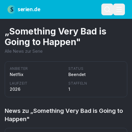
Zum Hauptinhalt springen
Über uns
Impressum
Datenschutz
Nutzungsbedingungen
Red
S
serien.de
„
Something Very Bad is
Going to Happen
"
Alle News zur Serie
ANBIETER
STATUS
Netflix
Beendet
LAUFZEIT
STAFFELN
2026
1
News zu „
Something Very Bad is Going to
Happen
"