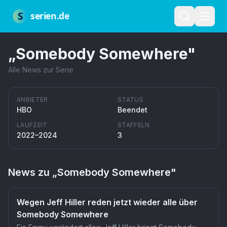
Zum Hauptinhalt springen
Über uns
Impressum
Datenschutz
Nutzungsbedingungen
Red
S
serien.de
„
Somebody Somewhere
"
Alle News zur Serie
ANBIETER
STATUS
HBO
Beendet
LAUFZEIT
STAFFELN
2022–2024
3
News zu „
Somebody Somewhere
"
Wegen Jeff Hiller reden jetzt wieder alle über
Somebody Somewhere