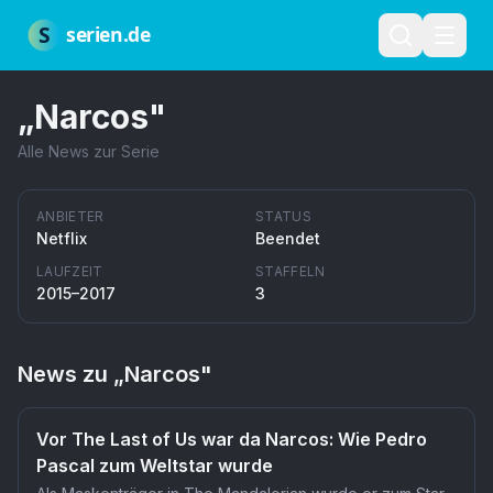
Zum Hauptinhalt springen
Über uns
Impressum
Datenschutz
Nutzungsbedingungen
Red
S
serien.de
„
Narcos
"
Alle News zur Serie
ANBIETER
STATUS
Netflix
Beendet
LAUFZEIT
STAFFELN
2015–2017
3
News zu „
Narcos
"
Vor The Last of Us war da Narcos: Wie Pedro
Pascal zum Weltstar wurde