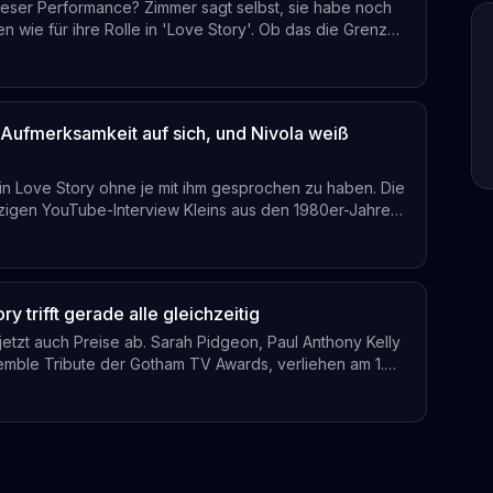
dieser Performance? Zimmer sagt selbst, sie habe noch
en wie für ihre Rolle in 'Love Story'. Ob das die Grenze
ständnis verschiebt, müssen Zuschauer selbst
 Aufmerksamkeit auf sich, und Nivola weiß
n in Love Story ohne je mit ihm gesprochen zu haben. Die
zigen YouTube-Interview Kleins aus den 1980er-Jahren.
rapie loswerden wollte, blieb trotzdem hörbar und
ry trifft gerade alle gleichzeitig
etzt auch Preise ab. Sarah Pidgeon, Paul Anthony Kelly
semble Tribute der Gotham TV Awards, verliehen am 1.
e meistgestreamte Miniserie auf Hulu und Disney+ mit
en auch von der Branche offiziell anerkannt.