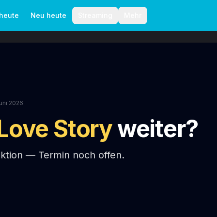
aktionelle Richtlinien
Autoren
 heute
Neu heute
Streaming
Mehr
Juni 2026
Love Story
weiter?
oduktion — Termin noch offen.