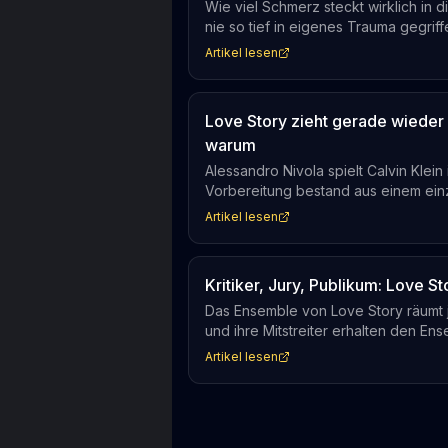
Wie viel Schmerz steckt wirklich in 
nie so tief in eigenes Trauma gegriff
zwischen Darstellung und echtem Ge
Artikel lesen
entscheiden.
Love Story zieht gerade wieder
warum
Alessandro Nivola spielt Calvin Klei
Vorbereitung bestand aus einem ein
Kleins Akzent, den er per Sprachthe
Artikel lesen
wurde Teil der Rolle.
Kritiker, Jury, Publikum: Love Sto
Das Ensemble von Love Story räumt j
und ihre Mitstreiter erhalten den En
Juni 2026 in New York. Damit wird di
Artikel lesen
über 80 Millionen gestreamten Stund