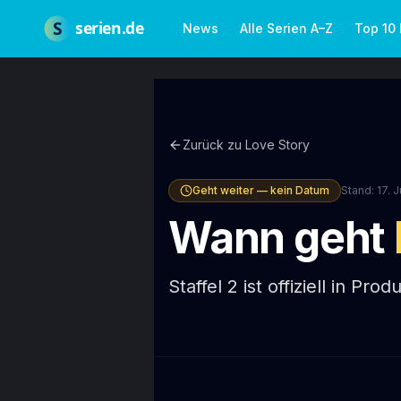
Zum Hauptinhalt springen
Über uns
Impressum
Datenschutz
Nutzungsbedingungen
Red
S
serien.de
News
Alle Serien A–Z
Top 10
Zurück zu
Love Story
Geht weiter — kein Datum
Stand:
17. 
Wann geht
Staffel 2 ist offiziell in Pr