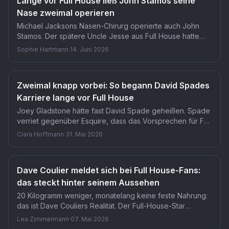
Lange vor Full House ließ John Stamos seine
Nase zweimal operieren
Michael Jacksons Nasen-Chirurg operierte auch John
Stamos. Der spätere Uncle Jesse aus Full House hatte
nach einer misslungenen Rhinoplastik in den frühen
Sophie Hartmann
·
14. Juni 2026
80ern keine Wahl. Dass ausgerechnet dieser Arzt die
Lösung war, wussten Fans der Serie jahrzehntelang nicht.
Zweimal knapp vorbei: So begann David Spades
Karriere lange vor Full House
Joey Gladstone hätte fast David Spade geheißen. Spade
verriet gegenüber Esquire, dass das Vorsprechen für Full
House eines seiner ersten in Los Angeles war. Dass
Clara Hoffmann
·
31. Mai 2026
ausgerechnet diese frühe Niederlage seine Karriere in
Richtung Comedy lenkte, macht die Geschichte so pikant.
Dave Coulier meldet sich bei Full House-Fans:
das steckt hinter seinem Aussehen
20 Kilogramm weniger, monatelang keine feste Nahrung:
das ist Dave Couliers Realität. Der Full-House-Star
kämpfte gegen ein Karzinom im Hals und ein Non-
Lea Zimmermann
·
07. Mai 2026
Hodgkin-Lymphom im dritten Stadium. Fans, die seinen