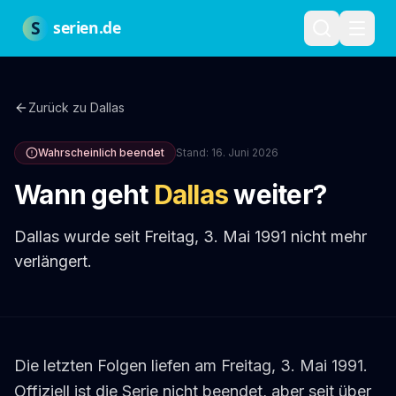
Zum Hauptinhalt springen
Über uns
Impressum
Datenschutz
Nutzungsbedingungen
Red
S
serien.de
Zurück zu
Dallas
Wahrscheinlich beendet
Stand:
16. Juni 2026
Wann geht
Dallas
weiter?
Dallas wurde seit Freitag, 3. Mai 1991 nicht mehr
verlängert.
Die letzten Folgen liefen am Freitag, 3. Mai 1991.
Offiziell ist die Serie nicht beendet, aber seit über