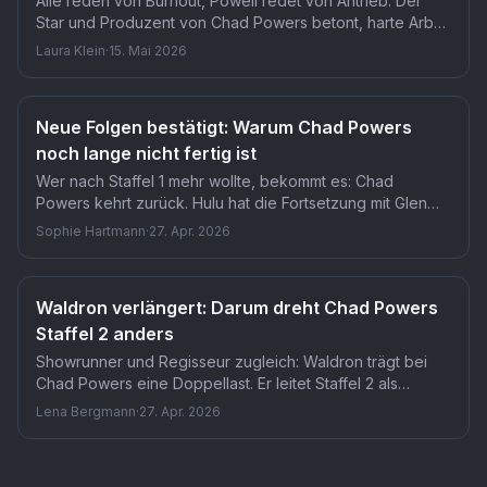
Alle reden von Burnout, Powell redet von Antrieb. Der
Star und Produzent von Chad Powers betont, harte Arbeit
beflügle ihn, statt ihn zu erschöpfen. Wer auf einen
Laura Klein
·
15. Mai 2026
Rückzug gehofft oder gefürchtet hat, bekommt
stattdessen drei geplante Staffeln.
Neue Folgen bestätigt: Warum Chad Powers
noch lange nicht fertig ist
Wer nach Staffel 1 mehr wollte, bekommt es: Chad
Powers kehrt zurück. Hulu hat die Fortsetzung mit Glen
Powell für 2026 angekündigt. Der verkleidete
Sophie Hartmann
·
27. Apr. 2026
Quarterback mit der Doppelidentität setzt seine
Geschichte fort, und das noch in diesem Jahr.
Waldron verlängert: Darum dreht Chad Powers
Staffel 2 anders
Showrunner und Regisseur zugleich: Waldron trägt bei
Chad Powers eine Doppellast. Er leitet Staffel 2 als
ausführender Produzent und inszeniert dabei vier von
Lena Bergmann
·
27. Apr. 2026
sechs Episoden persönlich. Dass er trotzdem seinen
Gesamtvertrag mit 20th Television verlängert hat, zeigt
Serie
Chad Powers
— TMDB-Referenz
tv
/
247168
wie eng seine Bindung an das Projekt wirklich ist.