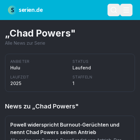
Zum Hauptinhalt springen
Über uns
Impressum
Datenschutz
Nutzungsbedingungen
Red
S
serien.de
„
Chad Powers
"
Alle News zur Serie
ANBIETER
STATUS
Hulu
Laufend
LAUFZEIT
STAFFELN
2025
1
News zu „
Chad Powers
"
Powell widerspricht Burnout-Gerüchten und
nennt Chad Powers seinen Antrieb