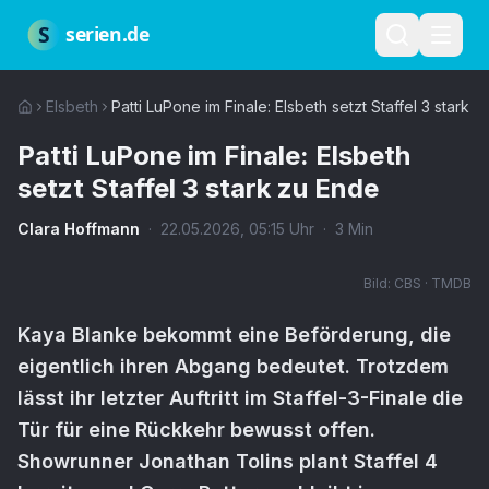
Zum Hauptinhalt springen
Über uns
Impressum
Datenschutz
Nutzungsbedingungen
Red
S
serien.de
Elsbeth
Patti LuPone im Finale: Elsbeth setzt Staffel 3 stark 
Patti LuPone im Finale: Elsbeth
setzt Staffel 3 stark zu Ende
Clara Hoffmann
·
22.05.2026
,
05:15
Uhr
·
3
Min
Bild:
CBS · TMDB
Kaya Blanke bekommt eine Beförderung, die
eigentlich ihren Abgang bedeutet. Trotzdem
lässt ihr letzter Auftritt im Staffel-3-Finale die
Tür für eine Rückkehr bewusst offen.
Showrunner Jonathan Tolins plant Staffel 4