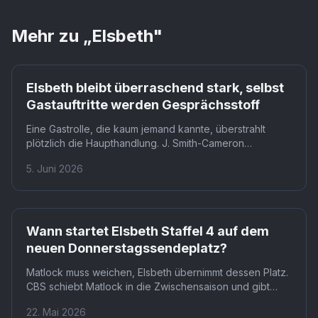
Mehr zu „
Elsbeth
"
Elsbeth bleibt überraschend stark, selbst
Gastauftritte werden Gesprächsstoff
Eine Gastrolle, die kaum jemand kannte, überstrahlt
plötzlich die Haupthandlung. J. Smith-Cameron
kontaktierte Regisseur und Showrunner in der
5. Juni 2026
Weihnachtspause, obwohl niemand auf E-Mails
antwortete. Wenn Nebenfiguren die Serie dominieren,
stellt sich die Frage, wie lange Carrie Preston das noch
aushält.
Wann startet Elsbeth Staffel 4 auf dem
neuen Donnerstagssendeplatz?
Matlock muss weichen, Elsbeth übernimmt dessen Platz.
CBS schiebt Matlock in die Zwischensaison und gibt
Elsbeth Staffel 4 den Donnerstagabend um 21 Uhr. Für
22. Mai 2026
die Serie bedeutet das mehr Sichtbarkeit in einem der