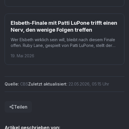
härtesten Primetime-Slots.
Elsbeth-Finale mit Patti LuPone trifft einen
Nerv, den wenige Folgen treffen
Wer Elsbeth wirklich sein will, bleibt nach diesem Finale
offen. Ruby Lane, gespielt von Patti LuPone, stellt der
Titelheldin genau diese Frage, während sie selbst im
19. Mai 2026
Mittelpunkt eines Mordverdachts steht. Was das für eine
mögliche vierte Staffel bedeutet, lässt Showrunner
Jonathan Tolins bewusst unbeantwortet.
Quelle:
CBS
Zuletzt aktualisiert:
22.05.2026
,
05:15
Uhr
Teilen
Artikel geschrieben von: