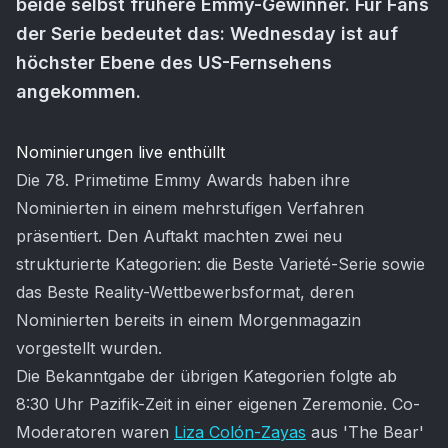
beide selbst frühere Emmy-Gewinner. Für Fans
der Serie bedeutet das: Wednesday ist auf
höchster Ebene des US-Fernsehens
angekommen.
Artikel-Inhalt
Nominierungen live enthüllt
Die 78. Primetime Emmy Awards haben ihre
Nominierten in einem mehrstufigen Verfahren
präsentiert. Den Auftakt machten zwei neu
strukturierte Kategorien: die Beste Varieté-Serie sowie
das Beste Reality-Wettbewerbsformat, deren
Nominierten bereits in einem Morgenmagazin
vorgestellt wurden.
Die Bekanntgabe der übrigen Kategorien folgte ab
8:30 Uhr Pazifik-Zeit in einer eigenen Zeremonie. Co-
Moderatoren waren
Liza Colón-Zayas
aus 'The Bear'