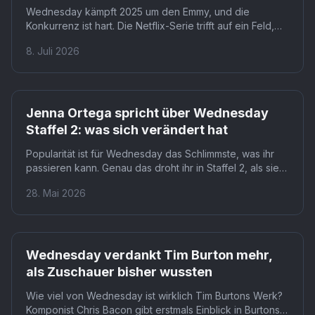
Wednesday kämpft 2025 um den Emmy, und die
Konkurrenz ist hart. Die Netflix-Serie trifft auf ein Feld,
das von Reality-Comeback-Star Dancing With the Stars
8. Juli 2026
bis zu Dauerbrenner RuPaul's Drag Race reicht. Für
Fans bedeutet das: Die Chancen auf Gold sind real,
aber alles andere als sicher.
Netflix
Jenna Ortega spricht über Wednesday
Staffel 2: was sich verändert hat
Popularität ist für Wednesday das Schlimmste, was ihr
passieren kann. Genau das droht ihr in Staffel 2, als sie
nach Nevermore zurückkehrt und plötzlich beliebt ist.
28. Mai 2026
Ortega erklärt, wie dieser Widerspruch zur zentralen
Triebkraft der neuen Folgen wird.
Netflix
Wednesday verdankt Tim Burton mehr,
als Zuschauer bisher wussten
Wie viel von Wednesday ist wirklich Tim Burtons Werk?
Komponist Chris Bacon gibt erstmals Einblick in Burtons