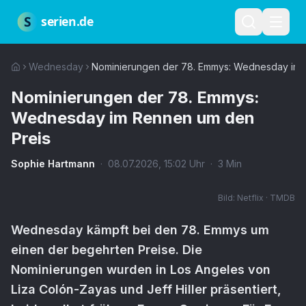
Zum Hauptinhalt springen
Über uns
Impressum
Datenschutz
Nutzungsbedingungen
Red
S
serien.de
Wednesday
Nominierungen der 78. Emmys: Wednesday im 
Nominierungen der 78. Emmys:
Wednesday im Rennen um den
Preis
Sophie Hartmann
·
08.07.2026
,
15:02
Uhr
·
3
Min
Bild:
Netflix · TMDB
Wednesday kämpft bei den 78. Emmys um
einen der begehrten Preise. Die
Nominierungen wurden in Los Angeles von
Liza Colón-Zayas und Jeff Hiller präsentiert,