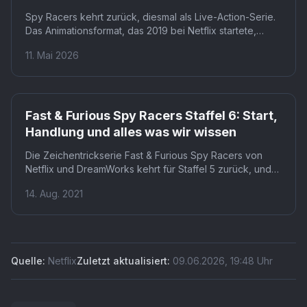
Spy Racers kehrt zurück, diesmal als Live-Action-Serie.
Das Animationsformat, das 2019 bei Netflix startete,
bekommt mit Peacock eine neue Heimat und ein neues
11. Mai 2026
Format. Dass ausgerechnet das Kinder-Spin-off den
Sprung in die Live-Action schafft, dürfte kaum jemand
auf dem Zettel gehabt haben.
Fast & Furious Spy Racers Staffel 6: Start,
Handlung und alles was wir wissen
Die Zeichentrickserie Fast & Furious Spy Racers von
Netflix und DreamWorks kehrt für Staffel 5 zurück, und
hier ist alles was wir über den Status von Fast & Furious
14. Aug. 2021
Spy Racers Staffel 6 wissen.
Quelle:
Netflix
Zuletzt aktualisiert:
09.06.2026
,
19:48
Uhr