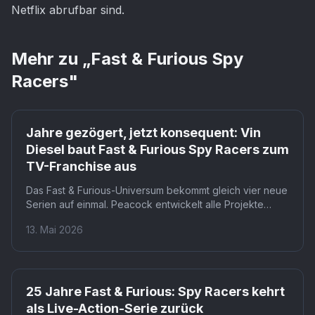
Netflix abrufbar sind.
Mehr zu „
Fast & Furious Spy
Racers
"
Netflix
Jahre gezögert, jetzt konsequent: Vin
Diesel baut Fast & Furious Spy Racers zum
TV-Franchise aus
Das Fast & Furious-Universum bekommt gleich vier neue
Serien auf einmal. Peacock entwickelt alle Projekte
parallel über Universal Television, mit Autorenteams wie
13. Mai 2026
Nick Wootton, Ingrid Escajeda und Joe Henderson. Für
Fans bedeutet das: Das Franchise wächst schneller als
je zuvor über die Kinoleinwand hinaus.
Netflix
25 Jahre Fast & Furious: Spy Racers kehrt
als Live-Action-Serie zurück