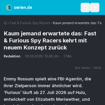
Zum Hauptinhalt springen
Über uns
Impressum
Datenschutz
Nutzungsbedingungen
Red
S
serien.de
Fast & Furious Spy Racers
Kaum jemand erwartete das: Fast
Kaum jemand erwartete das: Fast
& Furious Spy Racers kehrt mit
neuem Konzept zurück
Redaktion
·
09.06.2026
,
19:48
Uhr
·
2
Min
Bild:
Netflix · TMDB
Emmy Rossum spielt eine FBI-Agentin, die
ihrer Zielperson immer ähnlicher wird.
'Furious' läuft ab 27. Juli 2026 auf Hulu,
entwickelt von Elizabeth Meriwether, und